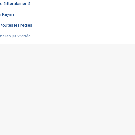
e (littéralement)
im Rayan
 toutes les règles
s les jeux vidéo
us choquant de Rockstar ? - Le scandale BULLY
e plus moche de Steam
du RÊVE tourne au CAUCHEMAR
pendant 8 heures
it… à tort
umiliés par un jeu vidéo
ire - Final Fantasy 8
ti un empire - Age of Empires
story DOFUS