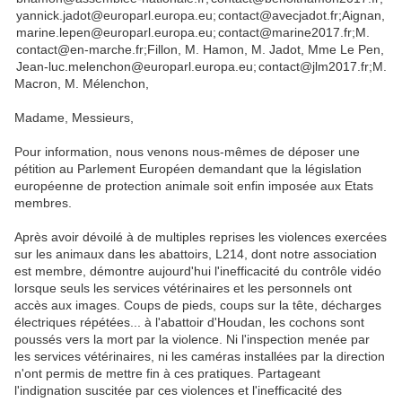
yannick.jadot@europarl.europa.eu;
contact@avecjadot.fr;
Aignan,
marine.lepen@europarl.europa.eu;
contact@marine2017.fr;
M.
contact@en-marche.fr;
Fillon, M. Hamon, M. Jadot, Mme Le Pen,
Jean-luc.melenchon@europarl.europa.eu;
contact@jlm2017.fr;
M.
Macron, M. Mélenchon,
Madame, Messieurs,
Pour information, nous venons nous-mêmes de déposer une
pétition au Parlement Européen demandant que la législation
européenne de protection animale soit enfin imposée aux Etats
membres.
Après avoir dévoilé à de multiples reprises les violences exercées
sur les animaux dans les abattoirs, L214, dont notre association
est membre, démontre aujourd'hui l'inefficacité du contrôle vidéo
lorsque seuls les services vétérinaires et les personnels ont
accès aux images. Coups de pieds, coups sur la tête, décharges
électriques répétées... à l'abattoir d'Houdan, les cochons sont
poussés vers la mort par la violence. Ni l'inspection menée par
les services vétérinaires, ni les caméras installées par la direction
n'ont permis de mettre fin à ces pratiques. Partageant
l'indignation suscitée par ces violences et l'inefficacité des