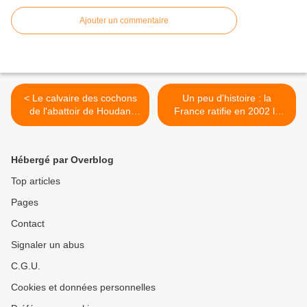
Ajouter un commentaire
< Le calvaire des cochons
Un peu d'histoire : la
de l'abattoir de Houdan
France ratifie en 2002 la
révélé par une nouvelle
convention européenne de
vidéo de L214
protection des animaux de
compagnie >
Hébergé par Overblog
Top articles
Pages
Contact
Signaler un abus
C.G.U.
Cookies et données personnelles