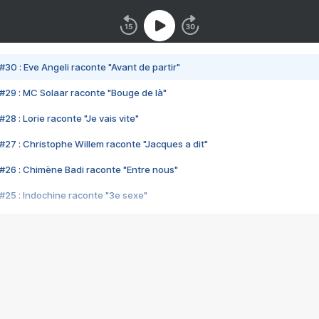
#30 : Eve Angeli raconte "Avant de partir"
#29 : MC Solaar raconte "Bouge de là"
28 : Lorie raconte "Je vais vite"
#27 : Christophe Willem raconte "Jacques a dit"
#26 : Chimène Badi raconte "Entre nous"
#25 : Indochine raconte "3e sexe"
#24 : Zaho raconte "C'est chelou"
#23 : Patrick Bruel raconte "Au café des délices"
#22 : Kyo raconte "Le chemin"
#21 : Nolwenn Leroy raconte "Cassé"