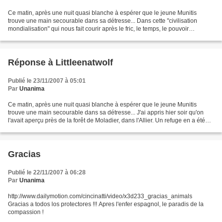
Ce matin, après une nuit quasi blanche à espérer que le jeune Munitis
trouve une main secourable dans sa détresse... Dans cette "civilisation
mondialisation" qui nous fait courir après le fric, le temps, le pouvoir
personnel, dans quel abîme est tombée...
Réponse à Littleenatwolf
Publié le 23/11/2007 à 05:01
Par
Unanima
Ce matin, après une nuit quasi blanche à espérer que le jeune Munitis
trouve une main secourable dans sa détresse... J'ai appris hier soir qu'on
l'avait aperçu près de la forêt de Moladier, dans l'Allier. Un refuge en a été
informé il y a quelques jours...
Gracias
Publié le 22/11/2007 à 06:28
Par
Unanima
http://www.dailymotion.com/cincinatti/video/x3d233_gracias_animals
Gracias a todos los protectores !!! Apres l'enfer espagnol, le paradis de la
compassion !