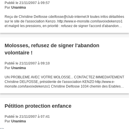
Publié le 21/11/2007 à 09:57
Par
Unanima
Reçu de Christine Delfosse cdelfosse@club-internet.fr toutes infos détaillées
sur le site de l'association Kenzo. http://www.e-monsite.com/lavoixdekenzo1
et malgré les pressions, en priorité : refusez de signer l'accord d'abandon
volontaire s'il vous...
Molosses, refusez de signer l'abandon
volontaire !
Publié le 21/11/2007 à 09:10
Par
Unanima
UN PROBLEME AVEC VOTRE MOLOSSE... CONTACTEZ IMMEDIATEMENT
Christine DELFOSSE, présidente de l'association KENZO http://www.e-
monsite.com/lavoixdekenzo1 Christine Delfosse 1034 chemin des Erables
76110 Manneville la Goupil - FRANCE Tél : 06 50 18 40 15...
Pétition protection enfance
Publié le 21/11/2007 à 07:41
Par
Unanima