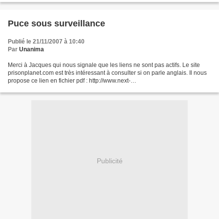
Puce sous surveillance
Publié le 21/11/2007 à 10:40
Par
Unanima
Merci à Jacques qui nous signale que les liens ne sont pas actifs. Le site
prisonplanet.com est très intéressant à consulter si on parle anglais. Il nous
propose ce lien en fichier pdf : http://www.next-
up.org/pdf/BradentonHeraldLesPucesImplantablesLieesAdesTumeursChez
LesAnimaux09092007.pdf...
Publicité