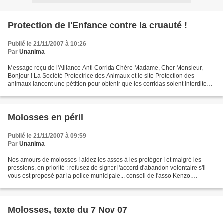
Protection de l'Enfance contre la cruauté !
Publié le 21/11/2007 à 10:26
Par
Unanima
Message reçu de l'Alliance Anti Corrida Chère Madame, Cher Monsieur,
Bonjour ! La Société Protectrice des Animaux et le site Protection des
animaux lancent une pétition pour obtenir que les corridas soient interdites
aux mineurs de moins de 16 ans sur...
Molosses en péril
Publié le 21/11/2007 à 09:59
Par
Unanima
Nos amours de molosses ! aidez les assos à les protéger ! et malgré les
pressions, en priorité : refusez de signer l'accord d'abandon volontaire s'il
vous est proposé par la police municipale... conseil de l'asso Kenzo.
ASSOCIATION KENZO L'association...
Molosses, texte du 7 Nov 07