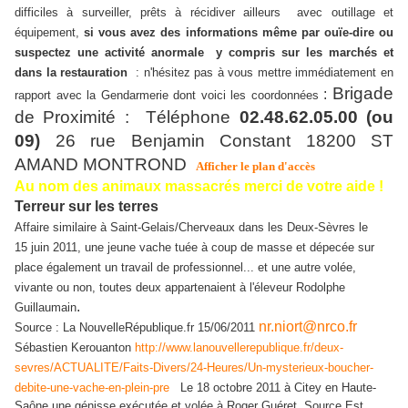
difficiles à surveiller, prêts à récidiver ailleurs avec outillage et
équipement,
si vous avez des informations même par ouïe-dire ou
suspectez une activité anormale y compris sur les marchés et
dans la restauration
: n'hésitez pas à vous mettre immédiatement en
Brigade
:
rapport avec la Gendarmerie dont voici les coordonnées
de Proximité : Téléphone
02.48.62.05.00 (ou
09)
26 rue Benjamin Constant 18200 ST
AMAND MONTROND
Afficher le plan d'accès
Au nom des animaux massacrés merci de votre aide !
Terreur sur les terres
Affaire similaire à Saint-Gelais/Cherveaux dans les Deux-Sèvres le
15 juin 2011, une jeune vache tuée à coup de masse et dépecée sur
place également un travail de professionnel... et une autre volée,
vivante ou non, toutes deux appartenaient à l'éleveur Rodolphe
.
Guillaumain
nr.niort@nrco.fr
Source : La NouvelleRépublique.fr 15/06/2011
Sébastien Kerouanton
http://www.lanouvellerepublique.fr/deux-
sevres/ACTUALITE/Faits-Divers/24-Heures/Un-mysterieux-boucher-
debite-une-vache-en-plein-pre
Le 18 octobre 2011 à Citey en Haute-
Saône une génisse exécutée et volée à Roger Guéret
Source Est