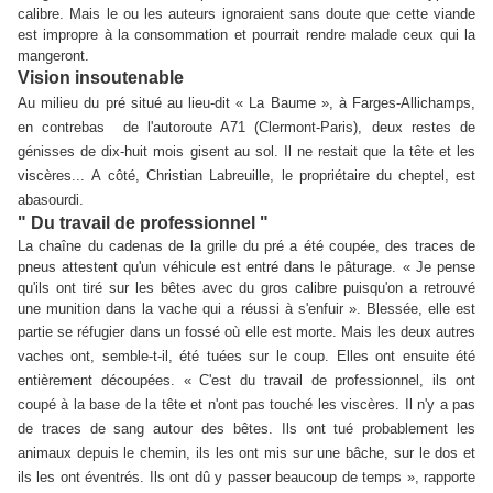
calibre.
Mais le ou les auteurs ignoraient sans doute que cette viande
est impropre à la consommation et pourrait rendre malade ceux qui la
mangeront.
Vision insoutenable
Au milieu du pré situé au lieu-dit « La Baume », à Farges-Allichamps,
en contrebas de l'autoroute A71 (Clermont-Paris), deux restes de
génisses de dix-huit mois gisent au sol. Il ne restait que la tête et les
viscères...
A
côté, Christian Labreuille, le propriétaire du cheptel, est
abasourdi.
" Du travail de professionnel "
La chaîne du cadenas de la grille du pré a été coupée, des traces de
pneus attestent qu'un véhicule est entré dans le pâturage. « Je pense
qu'ils ont tiré sur les bêtes avec du gros calibre puisqu'on a retrouvé
une munition dans la vache qui a réussi à s'enfuir ». Blessée, elle est
partie se réfugier dans un fossé où elle est morte.
Mais les deux autres
vaches ont, semble-t-il, été tuées sur le coup. Elles ont ensuite été
entièrement découpées. « C'est du travail de professionnel, ils ont
coupé à la base de la tête et n'ont pas touché les viscères. Il n'y a pas
de traces de sang autour des bêtes. Ils ont tué probablement les
animaux depuis le chemin, ils les ont mis sur une bâche, sur le dos et
ils les ont éventrés. Ils ont dû y passer beaucoup de temps », rapporte