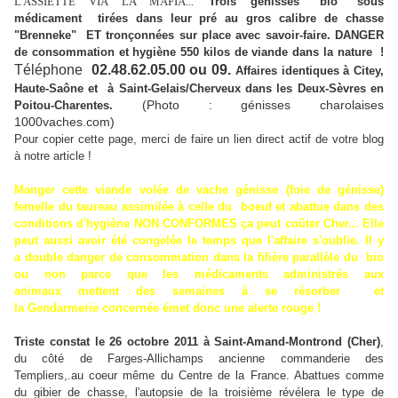
L'ASSIETTE VIA LA MAFIA...
Trois génisses "bio" sous
médicament tirées dans leur pré au gros calibre de chasse
"Brenneke" ET tronçonnées sur place avec savoir-faire. DANGER
de consommation et hygiène 550 kilos de viande dans la nature !
Téléphone
02.48.62.
05.00 ou 09.
Affaires identiques à Citey,
Haute-Saône
et à Saint-Gelais/Cherveux dans les Deux-Sèvres en
(Photo : génisses charolaises
Poitou-Charentes.
1000vaches.com)
Pour copier cette page, merci de faire un lien direct actif de votre blog
à notre article !
Manger cette viande volée de vache génisse (foie de génisse)
femelle du taureau assimilée à celle du boeuf et abattue dans des
conditions d'hygiène NON CONFORMES ça peut coûter Cher... Elle
peut aussi avoir été congelée le temps que l'affaire s'oublie. Il y
a double danger de consommation dans la filière parallèle du bio
ou non parce que les médicaments administrés aux
animaux mettent des semaines à se résorber et
la Gendarmerie concernée émet donc une alerte rouge !
Triste constat le 26 octobre 2011 à Saint-Amand-Montrond (Cher)
,
du côté de Farges-Allichamps ancienne commanderie des
Templiers,.au coeur même du Centre de la France. Abattues comme
du gibier de chasse, l'autopsie de la troisième révélera le type de