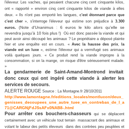
l'éleveur. Les vaches, qui pesaient chacune cinq cent cinquante kilos,
ont « rapporté » environ cinq cent cinquante kilos de viande à elles
deux. « Ils n'ont pas emporté les langues,
c'est étonnant parce que
c'est cher
», s'interroge l'éleveur qui estime son préjudice à
3.300
.
(Note d'Unanimus : 6 euros le kilo alors qu'elle se
euros
revendra jusqu'à 10 fois plus !)
Où est donc passée la viande et qui
peut avoir ainsi découpé les animaux ? Le propriétaire a déposé plainte
hier et une enquête est en cours. «
Avec la hausse des prix
,
la
viande est un luxe
», estime l'éleveur qui a vermifugé ses animaux
voilà quelques jours. « Ce produit rend la viande impropre à la
consommation, si on la mange, on risque d'être sérieusement malade.
»
La gendarmerie de Saint-Amand-Montrond invitait
donc ceux qui ont ingéré cette viande à alerter les
services de secours.
ALERTE ROUGE
Source : La Montagne.fr 28/10/2011
http://www.lamontagne.fr/editions_locales/montlucon/deux_
genisses_decoupees_une_autre_tuee_en_contrebas_de_l_a
71@CARGNjFdJSsAFx0NAB8-.html
Pour arrêter ces bouchers-chasseurs
qui se déplacent
certainement avec un véhicule tout terrain massacrant des animaux et
volant le labeur des petits éleveurs dans des contrées peu peuplées et