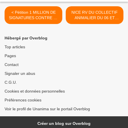
< Pétition 1 MILLION DE
NICE RV DU COLLECTIF
SIGNATURES CONTRE LA
ANIMALIER DU 06 ET
CHASSE A COURRE le
JUSTICE POUR LES
ridicule tue ! SOS pour
ANIMAUX >
PINGO et PERLA lévriers
Hébergé par Overblog
de chasse sur Galgos
Ethique Europe
Top articles
Pages
Contact
Signaler un abus
C.G.U.
Cookies et données personnelles
Préférences cookies
Voir le profil de Unanima sur le portail Overblog
Créer un blog sur Overblog