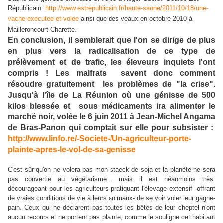
Républicain
http://www.estrepublicain.fr/haute-saone/2011/10/18/une-
vache-executee-et-volee
ainsi que des veaux en octobre 2010 à
.
Mailleroncourt-Charette
En conclusion, il semblerait que l'on se dirige de plus
en plus vers la radicalisation de ce type de
prélèvement et de trafic, les éleveurs inquiets l'ont
compris ! Les malfrats savent donc comment
résoudre gratuitement les problèmes de "la crise".
Jusqu'à l'île de La Réunion où une génisse de 500
kilos blessée et sous médicaments ira alimenter le
marché noir, volée le 6 juin 2011 à Jean-Michel Angama
de Bras-Panon qui comptait sur elle pour subsister :
http://www.linfo.re/-Societe-/Un-agriculteur-porte-
plainte-apres-le-vol-de-sa-genisse
C'est sûr qu'on ne volera pas mon staeck de soja et la planète ne sera
pas convertie au végétarisme... mais il est néanmoins très
décourageant pour les agriculteurs pratiquant l'élevage extensif -offrant
de vraies conditions de vie à leurs animaux- de se voir voler leur gagne-
pain. Ceux qui ne déclarent pas toutes les bêtes de leur cheptel n'ont
aucun recours et ne portent pas plainte, comme le souligne cet habitant