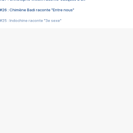
#26 : Chimène Badi raconte "Entre nous"
#25 : Indochine raconte "3e sexe"
#24 : Zaho raconte "C'est chelou"
#23 : Patrick Bruel raconte "Au café des délices"
#22 : Kyo raconte "Le chemin"
#21 : Nolwenn Leroy raconte "Cassé"
#20 : Patrick Hernandez raconte "Born to be alive"
#19 : Lorie raconte "Près de moi"
#18 : Michael Jones raconte "A nos actes manqués" (avec Jean-Jacque
#17 : Khaled raconte "Aïcha"
#16 : Corneille raconte "Parce qu'on vient de loin"
#15 : Indochine raconte "L'aventurier"