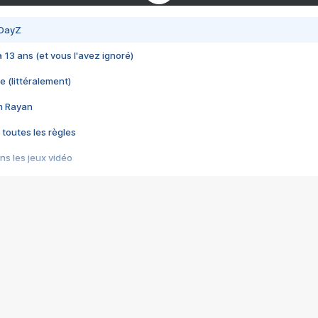
 DayZ
 a 13 ans (et vous l'avez ignoré)
e (littéralement)
im Rayan
 toutes les règles
s les jeux vidéo
us choquant de Rockstar ? - Le scandale BULLY
e plus moche de Steam
du RÊVE tourne au CAUCHEMAR
pendant 8 heures
it… à tort
umiliés par un jeu vidéo