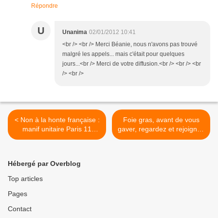
Répondre
U
Unanima
02/01/2012 10:41
<br /> <br /> Merci Béanie, nous n'avons pas trouvé
malgré les appels... mais c'était pour quelques
jours...<br /> Merci de votre diffusion.<br /> <br /> <br
/> <br />
< Non à la honte française :
Foie gras, avant de vous
manif unitaire Paris 11
gaver, regardez et rejoignez
février
L214 >
Hébergé par Overblog
Top articles
Pages
Contact