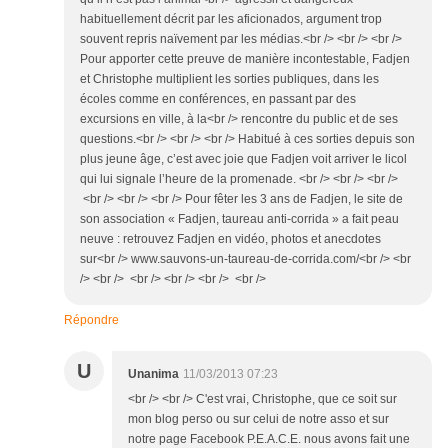
habituellement décrit par les aficionados, argument trop
souvent repris naïvement par les médias.<br /> <br /> <br />
Pour apporter cette preuve de manière incontestable, Fadjen
et Christophe multiplient les sorties publiques, dans les
écoles comme en conférences, en passant par des
excursions en ville, à la<br /> rencontre du public et de ses
questions.<br /> <br /> <br /> Habitué à ces sorties depuis son
plus jeune âge, c’est avec joie que Fadjen voit arriver le licol
qui lui signale l’heure de la promenade. <br /> <br /> <br />
<br /> <br /> <br /> Pour fêter les 3 ans de Fadjen, le site de
son association « Fadjen, taureau anti-corrida » a fait peau
neuve : retrouvez Fadjen en vidéo, photos et anecdotes
sur<br /> www.sauvons-un-taureau-de-corrida.com/<br /> <br
/> <br /> <br /> <br /> <br /> <br />
Répondre
U
Unanima
11/03/2013 07:23
<br /> <br /> C'est vrai, Christophe, que ce soit sur
mon blog perso ou sur celui de notre asso et sur
notre page Facebook P.E.A.C.E. nous avons fait une