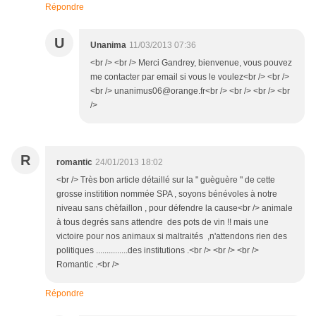
Répondre
U
Unanima
11/03/2013 07:36
<br /> <br /> Merci Gandrey, bienvenue, vous pouvez
me contacter par email si vous le voulez<br /> <br />
<br /> unanimus06@orange.fr<br /> <br /> <br /> <br
/>
R
romantic
24/01/2013 18:02
<br /> Très bon article détaillé sur la " guèguère " de cette
grosse institition nommée SPA , soyons bénévoles à notre
niveau sans chèfaillon , pour défendre la cause<br /> animale
à tous degrés sans attendre des pots de vin !! mais une
victoire pour nos animaux si maltraités ,n'attendons rien des
politiques ...............des institutions .<br /> <br /> <br />
Romantic .<br />
Répondre