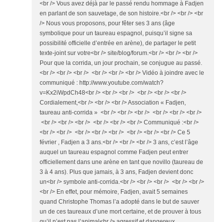
<br /> Vous avez déjà par le passé rendu hommage à Fadjen
en parlant de son sauvetage, de son histoire.<br /> <br /> <br
/> Nous vous proposons, pour fêter ses 3 ans (âge
symbolique pour un taureau espagnol, puisqu’il signe sa
possibilité officielle d’entrée en arène), de partager le petit
texte-joint sur votre<br /> site/blog/forum.<br /> <br /> <br />
Pour que la corrida, un jour prochain, se conjugue au passé.
<br /> <br /> <br /> <br /> <br /> <br /> Vidéo à joindre avec le
communiqué : http://www.youtube.com/watch?
v=Kx2iWpdCh48<br /> <br /> <br /> <br /> <br /> <br />
Cordialement,<br /> <br /> <br /> Association « Fadjen,
taureau anti-corrida » <br /> <br /> <br /> <br /> <br /> <br />
<br /> <br /> <br /> <br /> <br /> <br /> Communiqué :<br />
<br /> <br /> <br /> <br /> <br /> <br /> <br /> <br /> Ce 5
février , Fadjen a 3 ans.<br /> <br /> <br /> 3 ans, c’est l’âge
auquel un taureau espagnol comme Fadjen peut entrer
officiellement dans une arène en tant que novillo (taureau de
3 à 4 ans). Plus que jamais, à 3 ans, Fadjen devient donc
un<br /> symbole anti-corrida.<br /> <br /> <br /> <br /> <br />
<br /> En effet, pour mémoire, Fadjen, avait 5 semaines
quand Christophe Thomas l’a adopté dans le but de sauver
un de ces taureaux d’une mort certaine, et de prouver à tous
qu’il n’est pas l’animal<br /> agressif et dangereux