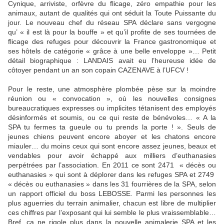
Cynique, arriviste, orfèvre du flicage, zéro empathie pour les
animaux, autant de qualités qui ont séduit la Toute Puissante du
jour. Le nouveau chef du réseau SPA déclare sans vergogne
qu’ « il est là pour la bouffe » et qu’il profite de ses tournées de
flicage des refuges pour découvrir la France gastronomique et
ses hôtels de catégorie « grâce à une belle enveloppe »… Petit
détail biographique : LANDAIS avait eu l’heureuse idée de
côtoyer pendant un an son copain CAZENAVE à l’UFCV !
Pour le reste, une atmosphère plombée pèse sur la moindre
réunion ou « convocation », où les nouvelles consignes
bureaucratiques expresses ou implicites tétanisent des employés
désinformés et soumis, ou ce qui reste de bénévoles… « A la
SPA tu fermes ta gueule ou tu prends la porte ! ». Seuls de
jeunes chiens peuvent encore aboyer et les chatons encore
miauler… du moins ceux qui sont encore assez jeunes, beaux et
vendables pour avoir échappé aux milliers d’euthanasies
perpétrées par l’association. En 2011 ce sont 2471
« décès ou
euthanasies » qui sont à déplorer dans les refuges SPA et 2749
« décès ou euthanasies » dans les 31 fourrières de la SPA, selon
un rapport officiel du boss LEBOSSE. Parmi les personnes les
plus aguerries du terrain animalier, chacun est libre de multiplier
ces chiffres par l’exposant qui lui semble le plus vraissemblable…
Bref, ça ne rigole plus dans la nouvelle animalerie SPA et les