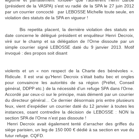
légitime et parfaitement fondée- que l’adhérent Henri Barbe
(président de la VASPA) s’est vu radié de la SPA le 27 juin 2012
par un courrier concocté
par LEBOSSE Michelle toute seule, en
violation des statuts de la SPA en vigueur !
Bis repetita placent, la dernière violation des statuts en
date concerne le délégué président et enquêteur Henri Decroix,
viré sur le champ et sa délégation de l’Orne dissoute par un
simple courrier signé LEBOSSE daté du 9 janvier 2013. Motif
invoqué : des propos soit disant
violents et un « non respect de la Charte des bénévoles ».
Ridicule. Il est vrai qu’Henri Decroix s’était battu bec et ongles
pour convaincre les autorités de sa région (Préfet, Conseil
général, DDPP etc.) de la nécessité d’un refuge SPA dans l’Orne.
Accordé par ceux-ci sur le principe, mais démenti par un courrier
du directeur général… Ce dernier désormais pris entre plusieurs
feux, vient d’expédier un courrier daté du 12 janvier à toutes les
instances, osant contredire la décision de LEBOSSE : NON la
section SPA de l’Orne n’est pas dissoute !
Henri Decroix avait également tenté d’arracher des griffes du
siège parisien, un leg de 150 000 € dédié à sa section en vue du
futur refuge. CQFD.