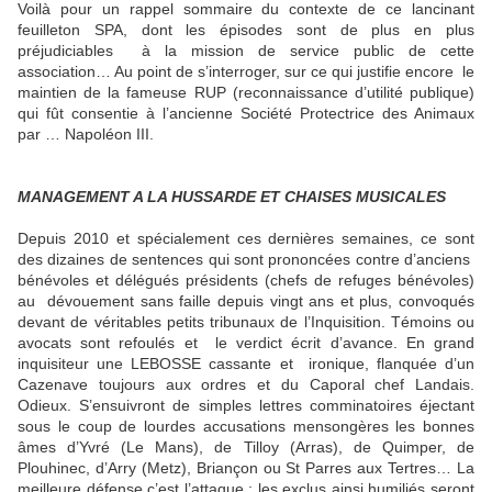
Voilà pour un rappel sommaire du contexte de ce lancinant
feuilleton SPA, dont les épisodes sont de plus en plus
préjudiciables
à la mission de service public de cette
association… Au point de s’interroger, sur ce qui justifie encore
le
maintien de la fameuse RUP (reconnaissance d’utilité publique)
qui fût consentie à l’ancienne Société Protectrice des Animaux
par … Napoléon III.
MANAGEMENT A LA HUSSARDE ET CHAISES MUSICALES
Depuis 2010 et spécialement ces dernières semaines, ce sont
des dizaines de sentences qui sont prononcées contre d’anciens
bénévoles et délégués présidents (chefs de refuges bénévoles)
au
dévouement sans faille depuis vingt ans et plus, convoqués
devant de véritables petits tribunaux de l’Inquisition. Témoins ou
avocats sont refoulés et
le verdict écrit d’avance. En grand
inquisiteur une LEBOSSE cassante et
ironique, flanquée d’un
Cazenave toujours aux ordres et du Caporal chef Landais.
Odieux. S’ensuivront de simples lettres comminatoires éjectant
sous le coup de lourdes accusations mensongères les bonnes
âmes d’Yvré (Le Mans), de Tilloy (Arras), de Quimper, de
Plouhinec, d’Arry (Metz), Briançon ou St Parres aux Tertres… La
meilleure défense c’est l’attaque : les exclus ainsi humiliés seront