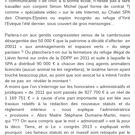
« communicante » de choc à si bonne école, n’hésite pas à faire
travailler son conjoint Simon Michel (quel forme de contrat ?)
comme « spécialiste vidéo » sur le site Internet, au Chalet SPA
des Champs-Elysées ou espion incognito au refuge d’Yvré
l’Evèque l’été dernier, sous couvert de gros mensonges…
Parlera-t-on aux gentils congressistes venus de la cambrousse
désargentée des 50 000 € que la patronne a décidé d’affecter
en
20011 « aux aménagements et espaces verts » du siège
parisien ? Ou planchera-t-on sur la fermeture du refuge illégal de
Liévin fermé sur ordre de la DDPP en 2011 et suite à laquelle la
SPA a distribué 90 000 € à chacun des cinq agents animaliers
licenciés (aucun animal ne les regrettera), le sixième larron ayant
touché beaucoup plus, au point que son avocat lui a intimé l’ordre
de ne pas
en
révéler le montant !
A moins que l’on s’interroge sur les honoraires « administratifs et
juridiques » de 2011 qui sont passés de 827 700 € à un réel de
1 169 751 € « à cause d’une part importante qui est liée aux
travaux relatifs à la rédaction des nouveaux statuts et du
règlement intérieur » nous explique l’administratrice
« provisoire ». Alors Maitre Stéphane Dumaine-Martin, merci
qui ??? On aura compris que le mot « administratif » est là pour
la déco. Tiens, et si Le « congrès 2013 » expliquait enfin
pourquoi
ces fameux statuts en or massif sont retoqués par le