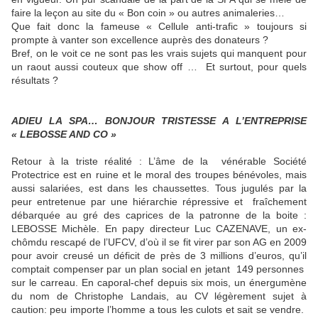
faire la leçon au site du « Bon coin » ou autres animaleries…
Que fait donc la fameuse « Cellule anti-trafic » toujours si
prompte à vanter son excellence auprès des donateurs ?
Bref, on le voit ce ne sont pas les vrais sujets qui manquent pour
un raout aussi couteux que show off …
Et surtout, pour quels
résultats ?
ADIEU LA SPA… BONJOUR TRISTESSE A L’ENTREPRISE
« LEBOSSE AND CO »
Retour à la triste réalité : L’âme de la
vénérable Société
Protectrice est en ruine et le moral des troupes bénévoles, mais
aussi salariées, est dans les chaussettes. Tous jugulés par la
peur entretenue par une hiérarchie répressive et
fraîchement
débarquée au gré des caprices de la patronne de la boite :
LEBOSSE Michèle. En papy directeur Luc CAZENAVE, un ex-
chômdu rescapé de l’UFCV, d’où il se fit virer par son AG en 2009
pour avoir creusé un déficit de près de 3 millions d’euros, qu’il
comptait compenser par un plan social en jetant
149 personnes
sur le carreau. En caporal-chef depuis six mois, un énergumène
du nom de Christophe Landais, au CV légèrement sujet à
caution: peu importe l’homme a tous les culots et sait se vendre.