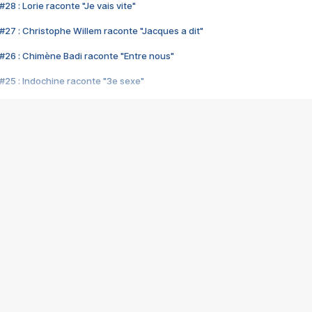
28 : Lorie raconte "Je vais vite"
#27 : Christophe Willem raconte "Jacques a dit"
#26 : Chimène Badi raconte "Entre nous"
#25 : Indochine raconte "3e sexe"
#24 : Zaho raconte "C'est chelou"
#23 : Patrick Bruel raconte "Au café des délices"
#22 : Kyo raconte "Le chemin"
#21 : Nolwenn Leroy raconte "Cassé"
#20 : Patrick Hernandez raconte "Born to be alive"
#19 : Lorie raconte "Près de moi"
#18 : Michael Jones raconte "A nos actes manqués" (avec Jean-Jacque
#17 : Khaled raconte "Aïcha"
#16 : Corneille raconte "Parce qu'on vient de loin"