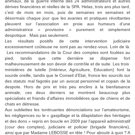
animaux, de la guerre interne des 24 administrateurs et autres
dérives financières et réelles de la SPA. Helas, trois ans plus tard,
c’est de mois en mois, puis de semaines en semaines et
désormais chaque jour que les avanies et pratiques révoltantes
pleuvent sur l’association en proie aux humeurs d’une
administratrice « provisoire » purement et simplement
despotique . Mais pas seulement.
Les résultats positifs de cette intervention judiciaire
excessivement coûteuse ne sont pas au rendez-vous. Loin de là.
Les recommandations de la Cour des comptes sont foulées au
pied, tandis que cette dernière se dispense fort
malheureusement de son devoir de contrôle et de suite. Les trois
ministères de tutelle (Intérieur, Agriculture, Education) font la
sourde oreille, tandis que le Conseil d’Etat, fronce les sourcils sur
des statuts mal fagotés par un avocat personnel et copain de la
despote. Hors de prix et très peu enclins à la bienfaisance
animale, ces deux derniers se montrent beaucoup plus
spécialisés et friands d’affaires immobilières que de chiens et de
chats en détresse.
Aux oubliettes les tonitruantes dénonciations sur l’amateurisme,
les négligences ou le « gaspillage et la dilapidation des héritages
et des dons » repris en boucle en 2009 par l’appareil administratif
(cour des comptes), judiciaire et policier (brigade financière),
ainsi que par Madame LEBOSSE en tête ! Pour aboutir à quoi ? A