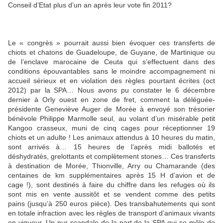
Conseil d’Etat plus d’un an après leur vote fin 2011?
Le « congrès » pourrait aussi bien évoquer ces transferts de
chiots et chatons de Guadeloupe, de Guyane, de Martinique ou
de l’enclave marocaine de Ceuta qui s’effectuent dans des
conditions épouvantables sans le moindre accompagnement ni
accueil sérieux et en violation des règles pourtant écrites (oct
2012) par la SPA… Nous avons pu constater le 6 décembre
dernier à Orly ouest en zone de fret, comment la déléguée-
présidente Geneviève Auger de Morée à envoyé son trésorier
bénévole Philippe Marmolle seul, au volant d’un misérable petit
Kangoo crasseux, muni de cinq cages pour réceptionner 19
chiots et un adulte ! Les animaux attendus à 10 heures du matin,
sont arrivés à… 15 heures de l’après midi ballotés et
déshydratés, grelottants et complètement stones… Ces transferts
à destination de Morée, Thionville, Arry ou Chamarande (des
centaines de km supplémentaires après 15 H d’avion et de
cage !), sont destinés à faire du chiffre dans les refuges où ils
sont mis en vente aussitôt et se vendent comme des petits
pains (jusqu’à 250 euros pièce). Des transbahutements qui sont
en totale infraction avec les règles de transport d’animaux vivants
en vigueur. Un pur scandale de la part de la SPA qui se mêle de