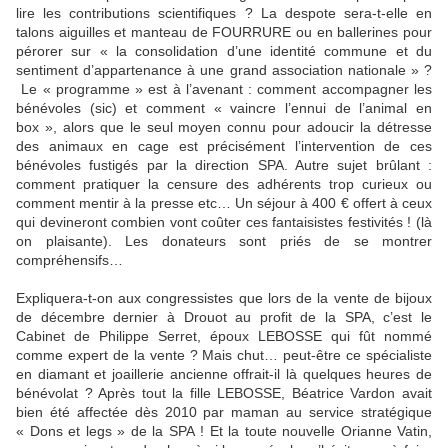
lire les contributions scientifiques ? La despote sera-t-elle en
talons aiguilles et manteau de FOURRURE ou en ballerines pour
pérorer sur « la consolidation d’une identité commune et du
sentiment d’appartenance à une grand association nationale » ?
Le « programme » est à l’avenant : comment accompagner les
bénévoles (sic) et comment « vaincre l’ennui de l’animal en
box », alors que le seul moyen connu pour adoucir la détresse
des animaux en cage est précisément l’intervention de ces
bénévoles fustigés par la direction SPA. Autre sujet brûlant :
comment pratiquer la censure des adhérents trop curieux ou
comment mentir à la presse etc… Un séjour à 400 € offert à ceux
qui devineront combien vont coûter ces fantaisistes festivités ! (là
on plaisante). Les donateurs sont priés de se montrer
compréhensifs…
Expliquera-t-on aux congressistes que lors de la vente de bijoux
de décembre dernier à Drouot au profit de la SPA, c’est le
Cabinet de Philippe Serret, époux LEBOSSE qui fût nommé
comme expert de la vente ? Mais chut… peut-être ce spécialiste
en diamant et joaillerie ancienne offrait-il là quelques heures de
bénévolat ? Après tout la fille LEBOSSE, Béatrice Vardon avait
bien été affectée dès 2010 par maman au service stratégique
« Dons et legs » de la SPA ! Et la toute nouvelle Orianne Vatin,