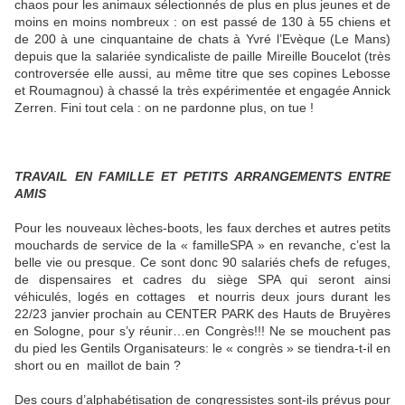
chaos pour les animaux sélectionnés de plus en plus jeunes et de
moins en moins nombreux : on est passé de 130 à 55 chiens et
de 200 à une cinquantaine de chats à Yvré l’Evèque (Le Mans)
depuis que la salariée syndicaliste de paille Mireille Boucelot (très
controversée elle aussi, au même titre que ses copines Lebosse
et Roumagnou) à chassé la très expérimentée et engagée Annick
Zerren. Fini tout cela : on ne pardonne plus, on tue !
TRAVAIL EN FAMILLE ET PETITS ARRANGEMENTS ENTRE
AMIS
Pour les nouveaux lèches-boots, les faux derches et autres petits
mouchards de service de la « familleSPA » en revanche, c’est la
belle vie ou presque. Ce sont donc 90 salariés chefs de refuges,
de dispensaires et cadres du siège SPA qui seront ainsi
véhiculés, logés en cottages
et nourris deux jours durant les
22/23 janvier prochain au CENTER PARK des Hauts de Bruyères
en Sologne, pour s’y réunir…en Congrès!!! Ne se mouchent pas
du pied les Gentils Organisateurs: le « congrès » se tiendra-t-il en
short ou en
maillot de bain ?
Des cours d’alphabétisation de congressistes sont-ils prévus pour