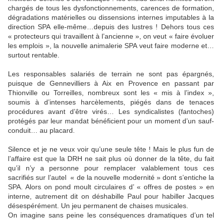
chargés de tous les dysfonctionnements, carences de formation,
dégradations matérielles ou dissensions internes imputables à la
direction SPA elle-même…depuis des lustres ! Dehors tous ces
« protecteurs qui travaillent à l’ancienne », on veut « faire évoluer
les emplois », la nouvelle animalerie SPA veut faire moderne et…
surtout rentable.
Les responsables salariés de terrain ne sont pas épargnés,
puisque de Gennevilliers à Aix en Provence en passant par
Thionville ou Torreilles, nombreux sont les « mis à l’index »,
soumis à d’intenses harcèlements, piégés dans de tenaces
procédures avant d’être virés… Les syndicalistes (fantoches)
protégés par leur mandat bénéficient pour un moment d’un sauf-
conduit… au placard.
Silence et je ne veux voir qu’une seule tête ! Mais le plus fun de
l’affaire est que la DRH ne sait plus où donner de la tête, du fait
qu’il n’y a personne pour remplacer valablement tous ces
sacrifiés sur l’autel
« de la nouvelle modernité » dont s’entiche la
SPA. Alors on pond moult circulaires d’ « offres de postes » en
interne, autrement dit on déshabille Paul pour habiller Jacques
désespérément. Un jeu permanent de chaises musicales.
On imagine sans peine les conséquences dramatiques d’un tel