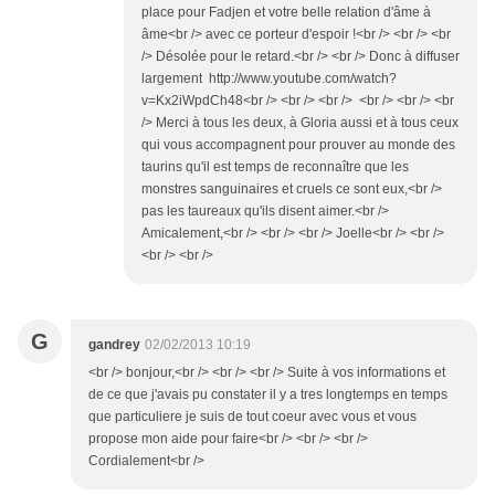
place pour Fadjen et votre belle relation d'âme à
âme<br /> avec ce porteur d'espoir !<br /> <br /> <br
/> Désolée pour le retard.<br /> <br /> Donc à diffuser
largement http://www.youtube.com/watch?
v=Kx2iWpdCh48<br /> <br /> <br /> <br /> <br /> <br
/> Merci à tous les deux, à Gloria aussi et à tous ceux
qui vous accompagnent pour prouver au monde des
taurins qu'il est temps de reconnaître que les
monstres sanguinaires et cruels ce sont eux,<br />
pas les taureaux qu'ils disent aimer.<br />
Amicalement,<br /> <br /> <br /> Joelle<br /> <br />
<br /> <br />
G
gandrey
02/02/2013 10:19
<br /> bonjour,<br /> <br /> <br /> Suite à vos informations et
de ce que j'avais pu constater il y a tres longtemps en temps
que particuliere je suis de tout coeur avec vous et vous
propose mon aide pour faire<br /> <br /> <br />
Cordialement<br />