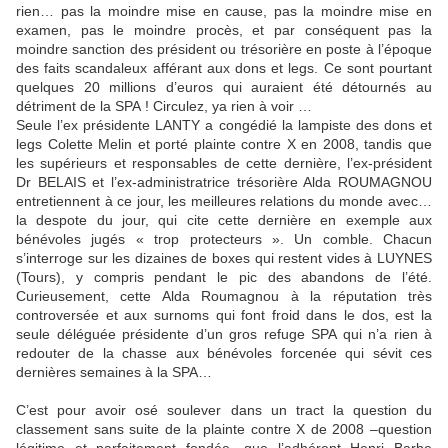
rien… pas la moindre mise en cause, pas la moindre mise en
examen, pas le moindre procès, et par conséquent pas la
moindre sanction des président ou trésorière en poste à l’époque
des faits scandaleux afférant aux dons et legs. Ce sont pourtant
quelques 20 millions d’euros qui auraient été détournés au
détriment de la SPA ! Circulez, ya rien à voir …
Seule l’ex présidente LANTY a congédié la lampiste des dons et
legs Colette Melin et porté plainte contre X en 2008, tandis que
les supérieurs et responsables de cette dernière, l’ex-président
Dr BELAIS et l’ex-administratrice trésorière Alda ROUMAGNOU
entretiennent à ce jour, les meilleures relations du monde avec…
la despote du jour, qui cite cette dernière en exemple aux
bénévoles jugés « trop protecteurs ». Un comble. Chacun
s’interroge sur les dizaines de boxes qui restent vides à LUYNES
(Tours), y compris pendant le pic des abandons de l’été.
Curieusement, cette Alda Roumagnou à la réputation très
controversée et aux surnoms qui font froid dans le dos, est la
seule déléguée présidente d’un gros refuge SPA qui n’a rien à
redouter de la chasse aux bénévoles forcenée qui sévit ces
dernières semaines à la SPA…
C’est pour avoir osé soulever dans un tract la question du
classement sans suite de la plainte contre X de 2008 –question