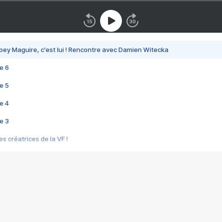
bey Maguire, c'est lui ! Rencontre avec Damien Witecka
e 6
e 5
e 4
e 3
s créatrices de la VF !
e 2
e 1
e Mektoub My Love arrive enfin ! Rencontre avec Shaïn Boumedine et Sal
i : après Toni en famille