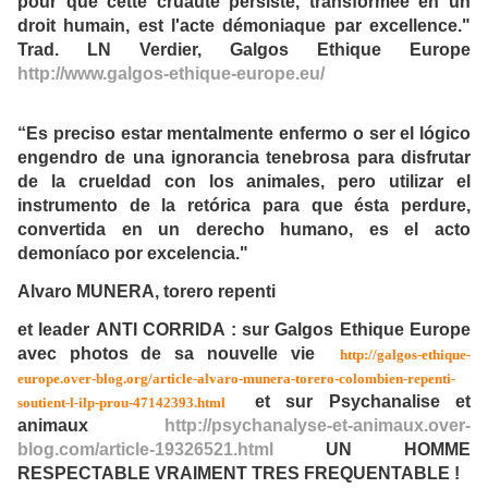
pour que cette cruauté persiste, transformée en un
droit humain, est l'acte démoniaque par excellence."
Trad. LN Verdier, Galgos Ethique Europe
http://www.galgos-ethique-europe.eu/
“Es preciso estar mentalmente enfermo o ser el lógico
engendro de una ignorancia tenebrosa para disfrutar
de la crueldad con los animales, pero utilizar el
instrumento de la retórica para que ésta perdure,
convertida en un derecho humano, es el acto
demoníaco por excelencia."
Alvaro MUNERA, torero repenti
et leader ANTI CORRIDA : sur Galgos Ethique Europe
avec photos de sa nouvelle vie
http://galgos-ethique-
europe.over-blog.org/article-alvaro-munera-torero-colombien-repenti-
et sur
Psychanalise et
soutient-l-ilp-prou-47142393.html
animaux
http://psychanalyse-et-animaux.over-
blog.com/article-19326521.html
UN HOMME
RESPECTABLE VRAIMENT TRES FREQUENTABLE !