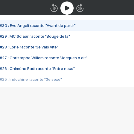
#30 : Eve Angeli raconte "Avant de partir"
#29 : MC Solaar raconte "Bouge de là"
28 : Lorie raconte "Je vais vite"
#27 : Christophe Willem raconte "Jacques a dit"
#26 : Chimène Badi raconte "Entre nous"
#25 : Indochine raconte "3e sexe"
#24 : Zaho raconte "C'est chelou"
#23 : Patrick Bruel raconte "Au café des délices"
#22 : Kyo raconte "Le chemin"
#21 : Nolwenn Leroy raconte "Cassé"
#20 : Patrick Hernandez raconte "Born to be alive"