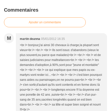
Commentaires
Ajouter un commentaire
M
martin deanna
05/01/2012 16:35
<br /> bonjour,j'ai ainsi 30 chevaux à charge,la plupart sont
vieux<br /> <br /> <br /> Ils sont issus: d'abandons (vieux le
plus souvent,ou parce que malades)<br /> <br /> <br /> et de
saisies judiciaires pour maltraitances<br /> <br /> <br /> les
demandes d'adoption,à 90%,sont pour "jeune et montable"
<br /> <br /> <br /> ce qui explique que mes papis ou ex-
martyrs vont rester ici....<br /> <br /> <br /> c'est bien pourquoi
sans aides ou parrainages,on ne pourra pas<br /> <br /> <br
/> s'en sortir,d'autant qu'ils sont contents et en forme donc là
pour<br /> <br /> <br /> longtemps encore !!! la doyenne est
une ponette de 42 ans ,suivie<br /> <br /> <br /> d'un pur-
sang de 35 ans,sacrées longévités quand on est bien
dans<br /> <br /> <br /> sa tête et super bien soigné et nourri
!!!<br />