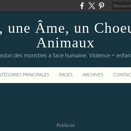
 une Âme, un Choeu
Animaux
vasion des monstres à face humaine. Violence = enfan
ATÉGORIES PRINCIPALES
PAGES
ARCHIVES
CONTAC
Publicité