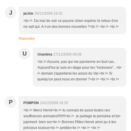
J
jackie
26/12/2009 19:32
<br /> J'ai mal de voir ce pauvre chien espérer le retour d'on
ne sait qui. A-t-on des bonnes nouvelles ?<br /> <br /> <br />
Répondre
U
Unanima
27/12/2009 08:06
<br /> Aucune, pas qui me parvienne en tout cas...
Aujourd'hui je suis en stage pour les "molosses"...<br
/> demain j'appellerai les assos du Var.<br /> Si
quelqu'un peut nous en donner ?<br /> <br /> <br />
P
POMPON
24/12/2009 16:35
<br /> Merci Hervé<br /> tu connais toi aussi toutes ces
souffrances animales!!!!!!!!!<br /> je partage ta penséee et ton
jujement bien sur<br /> Bonnes Fêtes Hervé ainsi qu à tes
précieux loulous<br /> amitiés<br /> <br /> <br />