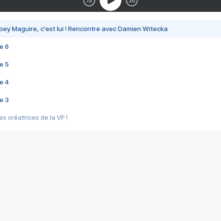
bey Maguire, c'est lui ! Rencontre avec Damien Witecka
e 6
e 5
e 4
e 3
s créatrices de la VF !
e 2
e 1
e Mektoub My Love arrive enfin ! Rencontre avec Shaïn Boumedine et Sal
i : après Toni en famille
elle réalise le bouleversant Dites lui que je l'aime