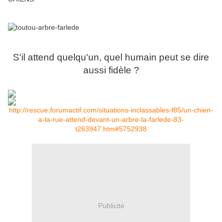
S'il attend quelqu'un, quel humain peut se dire
aussi fidèle ?
http://rescue.forumactif.com/situations-inclassables-f85/un-chien-
a-la-rue-attend-devant-un-arbre-la-farlede-83-
t263947.htm#5752938
Publicité