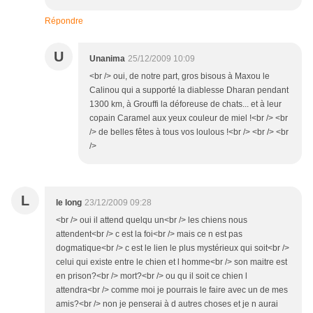
Répondre
U
Unanima
25/12/2009 10:09
<br /> oui, de notre part, gros bisous à Maxou le
Calinou qui a supporté la diablesse Dharan pendant
1300 km, à Grouffi la déforeuse de chats... et à leur
copain Caramel aux yeux couleur de miel !<br /> <br
/> de belles fêtes à tous vos loulous !<br /> <br /> <br
/>
L
le long
23/12/2009 09:28
<br /> oui il attend quelqu un<br /> les chiens nous
attendent<br /> c est la foi<br /> mais ce n est pas
dogmatique<br /> c est le lien le plus mystérieux qui soit<br />
celui qui existe entre le chien et l homme<br /> son maitre est
en prison?<br /> mort?<br /> ou qu il soit ce chien l
attendra<br /> comme moi je pourrais le faire avec un de mes
amis?<br /> non je penserai à d autres choses et je n aurai