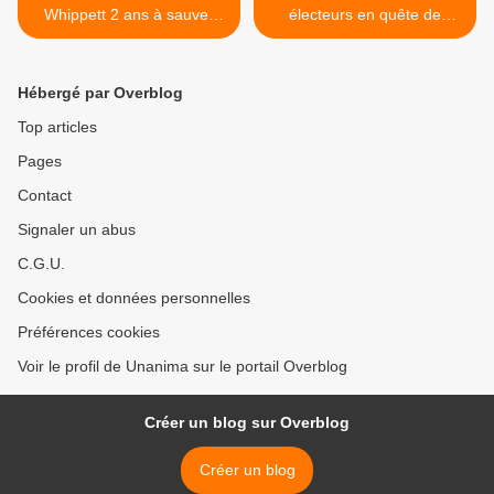
Whippett 2 ans à sauver
électeurs en quête de
dans le 11 Aude !
président 2012 POUR UNE
VRAIE PROTECTION
ANIMALE SANS CORRIDA !
Hébergé par Overblog
>
Top articles
Pages
Contact
Signaler un abus
C.G.U.
Cookies et données personnelles
Préférences cookies
Voir le profil de Unanima sur le portail Overblog
Créer un blog sur Overblog
Créer un blog