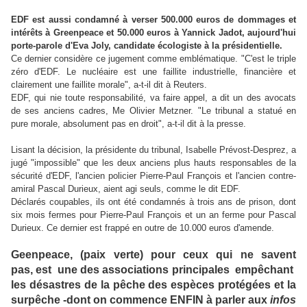
EDF est aussi condamné à verser 500.000 euros de dommages et
intérêts à Greenpeace et 50.000 euros à Yannick Jadot, aujourd'hui
porte-parole d'Eva Joly, candidate écologiste à la présidentielle.
Ce dernier considère ce jugement comme emblématique. "C'est le triple
zéro d'EDF. Le nucléaire est une faillite industrielle, financière et
clairement une faillite morale", a-t-il dit à Reuters.
EDF, qui nie toute responsabilité, va faire appel, a dit un des avocats
de ses anciens cadres, Me Olivier Metzner. "Le tribunal a statué en
pure morale, absolument pas en droit", a-t-il dit à la presse.
Lisant la décision, la présidente du tribunal, Isabelle Prévost-Desprez, a
jugé "impossible" que les deux anciens plus hauts responsables de la
sécurité d'EDF, l'ancien policier Pierre-Paul François et l'ancien contre-
amiral Pascal Durieux, aient agi seuls, comme le dit EDF.
Déclarés coupables, ils ont été condamnés à trois ans de prison, dont
six mois fermes pour Pierre-Paul François et un an ferme pour Pascal
Durieux. Ce dernier est frappé en outre de 10.000 euros d'amende.
Geenpeace, (paix verte) pour ceux qui ne savent
pas, est une des associations principales empêchant
les désastres de la pêche des espèces protégées et la
surpêche -dont on commence ENFIN à parler aux
infos