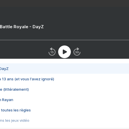
 Battle Royale - DayZ
 DayZ
 a 13 ans (et vous l'avez ignoré)
e (littéralement)
im Rayan
 toutes les règles
s les jeux vidéo