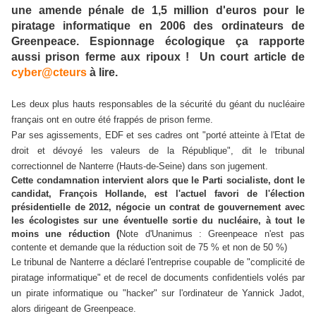
une amende pénale de 1,5 million d'euros pour le
piratage informatique en 2006 des ordinateurs de
Greenpeace. Espionnage écologique ça rapporte
aussi prison ferme aux ripoux ! Un court article de
cyber@cteurs
à lire.
Les deux plus hauts responsables de la sécurité du géant du nucléaire
français ont en outre été frappés de prison ferme.
Par ses agissements, EDF et ses cadres ont "porté atteinte à l'Etat de
droit et dévoyé les valeurs de la République", dit le tribunal
correctionnel de Nanterre (Hauts-de-Seine) dans son jugement.
Cette condamnation intervient alors que le Parti socialiste, dont le
candidat, François Hollande, est l'actuel favori de l'élection
présidentielle de 2012, négocie un contrat de gouvernement avec
les écologistes sur une éventuelle sortie du nucléaire, à tout le
moins une réduction (
Note d'Unanimus : Greenpeace n'est pas
contente et demande que la réduction soit de 75 % et non de 50 %)
Le tribunal de Nanterre a déclaré l'entreprise coupable de "complicité de
piratage informatique" et de recel de documents confidentiels volés par
un pirate informatique ou "hacker" sur l'ordinateur de Yannick Jadot,
alors dirigeant de Greenpeace.