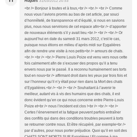
Hugues
31/03/2012 20:53
<br /> Bonjour à toutes et à tous,<br /> <br /> <br /> Comme
nous vous l’avions promis au bas de cet article, par souci
d’honnêteté, de transparence et d’équité, si nous en savions
plus, nous nous servirions de cet espace afin<br /> d’apporter
de nouveaux éléments s’il y avait lieu.<br /> <br /> <br /> Or
aujourd’hui en date du samedi 31 mars 2012, c’est le cas,
puisque nous étions en milieu d’après midi sur Eygalières
afin de rendre une visite à nos petits<br /> amours de chats.
<br /> <br /> <br /> Pierre Louis Poize est venu vers nous cette
fois calmement afin de s’excuser des propos qu’il a tenu
envers nous par le passé. Il a reconnu humainement ses torts
tout en nous<br /> affirmant droit dans les yeux par trois fois et
sur l’honneur qu’il n’y était pour rien dans la Mort des chats
d’Eygalières.<br /> <br /> <br /> Souhaitant à l’avenir le
meilleur, autant vis à vis des humains que des chats, il est
donc évident qu’en ce qui nous concerne entre Pierre-Louis
Poize et<br /> nous l’incident est clos !<br /> <br /> <br />
Certes l’énervement et la fatigue peuvent parfois entraîner
des conflits qui dans des conditions troubles peuvent à torts
se retourner contre nous. Et être récupéré, par exemple<br />
par d’autres, pour nous porter préjudice. Quoi qu’il en soit des
CHATS SONT MORTS SUR Eygalières ! Et comme à ma