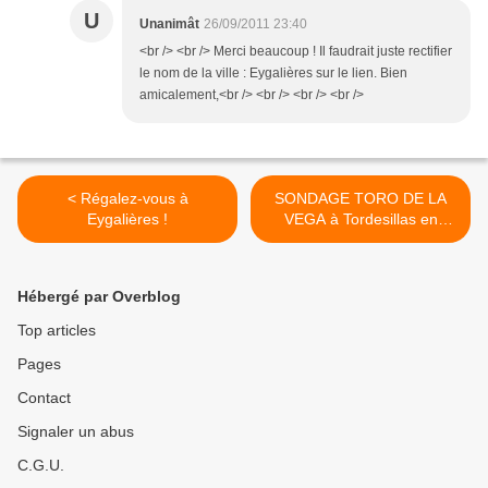
U
Unanimât
26/09/2011 23:40
<br /> <br /> Merci beaucoup ! Il faudrait juste rectifier
le nom de la ville : Eygalières sur le lien. Bien
amicalement,<br /> <br /> <br /> <br />
< Régalez-vous à
SONDAGE TORO DE LA
Eygalières !
VEGA à Tordesillas en
Castille, la torture
espagnole en hystérie
collective ! >
Hébergé par Overblog
Top articles
Pages
Contact
Signaler un abus
C.G.U.