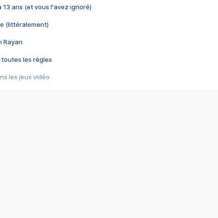
 a 13 ans (et vous l'avez ignoré)
e (littéralement)
im Rayan
 toutes les règles
s les jeux vidéo
us choquant de Rockstar ? - Le scandale BULLY
e plus moche de Steam
du RÊVE tourne au CAUCHEMAR
pendant 8 heures
it… à tort
umiliés par un jeu vidéo
ire - Final Fantasy 8
ti un empire - Age of Empires