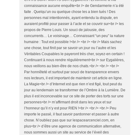
connaissance aucune enquête<br /> de Gendarmerie n’a été
faite . Quelqu’un ou quelque chose les a bien tués ! Des
personnes mal intentionnés, ayant entendu la dispute, en
auraient profité pour passer à l’acte et se couvrir sur<br /> les
propos de Pierre Louis. Un souci de jalousie, des
concurrents… Le voisinage… Connaissant “un peu” la nature
humaine : Tout est possible !<br /> <br /> <br /> Mais sachez
une chose, tout finit par se savoir un jour ou l’autre et les
Véritables Coupables le payeront très cher, soyez-en certain !
Continuant à nous rendre régulièrement<br /> sur Eygalières,
nous veillons au bien-être de nos chats.<br /> <br /> <br />
Par honnêteté et surtout par souci de transparence envers
nos lecteurs, il est important de maintenir cet article en ligne.
La Magie<br /> d’Internet est que rien n’est figé, tout peut du
jour au lendemain se transformer de l’Ombre à la Lumière. De
plus il est inconcevable sur ce site de porter des torts sur une
personnes<br /> m’affirmant droit dans les yeux et sur
l’honneur qu’il n’y est pour RIEN !<br /> <br /> <br /> Peu
importe le passé, il faut savoir pardonner et passer à autre
chose. N’oubliez pas que sur lespacearcenciel.com, en
plus<br /> d’être une agence de communication alternative,
nous sommes aussi un site au service de l’éveil des