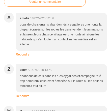
Ajouter un commentaire
A
amelie
10/02/2020 12:56
trops de chats errants abandonnés a eygalières une honte la
plupart écrasés sur les routes les gens vendent leurs maisons
et laissent leurs chats ce village est une honte ainsi que les
habitants qui s'en foutent un contact sur les médias est en
attente
Répondre
Z
zoom
01/07/2018 13:40
abandons de cats dans les rues eygaliees et campagne l'été
trop nombreux et souvent écrasé&s sur la route ou les bolides
foncent a tout allure
Répondre
H