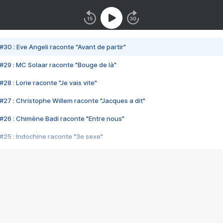
#30 : Eve Angeli raconte "Avant de partir"
#29 : MC Solaar raconte "Bouge de là"
28 : Lorie raconte "Je vais vite"
#27 : Christophe Willem raconte "Jacques a dit"
#26 : Chimène Badi raconte "Entre nous"
#25 : Indochine raconte "3e sexe"
#24 : Zaho raconte "C'est chelou"
#23 : Patrick Bruel raconte "Au café des délices"
#22 : Kyo raconte "Le chemin"
#21 : Nolwenn Leroy raconte "Cassé"