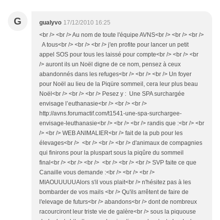
G
gualyvo
17/12/2010 16:25
<br /> <br /> Au nom de toute l'équipe AVNS<br /> <br /> <br />
A tous<br /> <br /> <br /> j'en profite pour lancer un petit
appel SOS pour tous les laissé pour compte<br /> <br /> <br
/> auront ils un Noël digne de ce nom, pensez à ceux
abandonnés dans les refuges<br /> <br /> <br /> Un foyer
pour Noël au lieu de la Piqüre sommeil, cera leur plus beau
Noël<br /> <br /> <br /> Pesez y : Une SPA surchargée
envisage l’euthanasie<br /> <br /> <br />
http://avns.forumactif.com/t1541-une-spa-surchargee-
envisage-leuthanasie<br /> <br /> <br /> randis que :<br /> <br
/> <br /> WEB ANIMALIER<br /> fait de la pub pour les
élevages<br /> <br /> <br /> <br /> d'animaux de compagnies
qui finirons pour la pluspart sous la piqûre du sommeil
final<br /> <br /> <br /> <br /> <br /> <br /> SVP faite ce que
Canaille vous demande :<br /> <br /> <br />
MIAOUUUUUAlors s'il vous plait<br /> n'hésitez pas à les
bombarder de vos mails <br /> Qu'ils arrêtent de faire de
l'elevage de futurs<br /> abandons<br /> dont de nombreux
racourciront leur triste vie de galère<br /> sous la piquouse