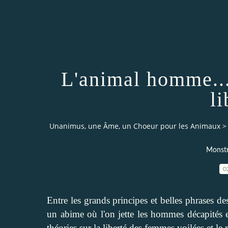
L'animal homme... 
li
Unanimus, une Âme, un Choeur pour les Animaux
>
Monstr
0
Entre les grands principes et belles phrases des
un abime où l'on jette les hommes décapités e
théories sur la liberté des femmes voilées et le r