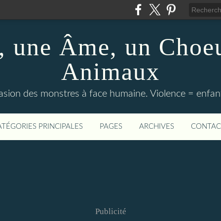
 une Âme, un Choeu
Animaux
vasion des monstres à face humaine. Violence = enfan
ATÉGORIES PRINCIPALES
PAGES
ARCHIVES
CONTAC
Publicité