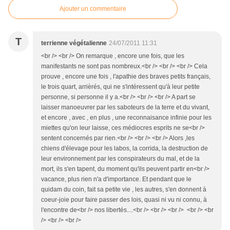
Ajouter un commentaire
T
terrienne végétalienne
24/07/2011 11:31
<br /> <br /> On remarque , encore une fois, que les
manifestants ne sont pas nombreux.<br /> <br /> <br /> Cela
prouve , encore une fois , l'apathie des braves petits français,
le trois quart, arrièrés, qui ne s'intéressent qu'à leur petite
personne, si personne il y a.<br /> <br /> <br /> A part se
laisser manoeuvrer par les saboteurs de la terre et du vivant,
et encore , avec , en plus , une reconnaisance infinie pour les
miettes qu'on leur laisse, ces médiocres esprits ne se<br />
sentent concernés par rien.<br /> <br /> <br /> Alors ,les
chiens d'élevage pour les labos, la corrida, la destruction de
leur environnement par les conspirateurs du mal, et de la
mort, ils s'en tapent, du moment qu'ils peuvent partir en<br />
vacance, plus rien n'a d'importance. Et pendant que le
quidam du coin, fait sa petite vie , les autres, s'en donnent à
coeur-joie pour faire passer des lois, quasi ni vu ni connu, à
l'encontre de<br /> nos libertés....<br /> <br /> <br /> <br /> <br
/> <br /> <br />