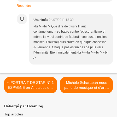
Répondre
U
Unanimât
24/07/2011 18:39
<br /> <br /> Que dire de plus ? Il faut
continuellement se battre contre l'obscurantisme et
même la tv qui contribue à abrutir copieusement les
masses. Il faut toujours croire en quelque chose<br
/> Terrienne. Chaque pas est un pas de plus vers
l'Humanité. Bien amicalement,<br /> <br /> <br /> <br
/>
< PORTRAIT DE STAR N° 1
Michèle Scharapan nous
ESPAGNE en Andalousie le
parle de musique et d'art...
chasseur galguero a laissé
>
LUZ mourir dans une cage !
Adieu l'enfer avec Galgos
Hébergé par Overblog
Ethique Europe...
Top articles