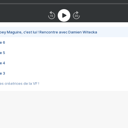
bey Maguire, c'est lui ! Rencontre avec Damien Witecka
e 6
e 5
e 4
e 3
s créatrices de la VF !
e 2
e 1
e Mektoub My Love arrive enfin ! Rencontre avec Shaïn Boumedine et Sal
i : après Toni en famille