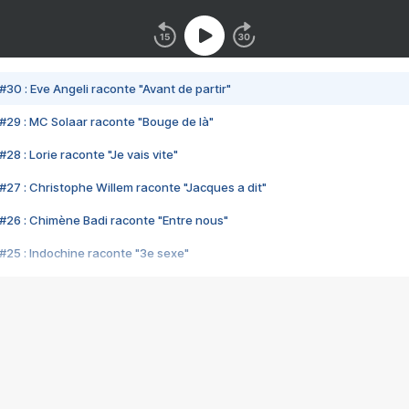
#30 : Eve Angeli raconte "Avant de partir"
#29 : MC Solaar raconte "Bouge de là"
28 : Lorie raconte "Je vais vite"
#27 : Christophe Willem raconte "Jacques a dit"
#26 : Chimène Badi raconte "Entre nous"
#25 : Indochine raconte "3e sexe"
#24 : Zaho raconte "C'est chelou"
#23 : Patrick Bruel raconte "Au café des délices"
#22 : Kyo raconte "Le chemin"
#21 : Nolwenn Leroy raconte "Cassé"