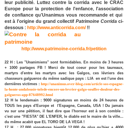
leur publicité. Luttez contre la corrida avec le CRAC
Europe pour la protection de l'enfance, l'association
de confiance qu'Unanimus vous recommande et qui
est à l'origine du grand collectif
Patrimoine Corrida
ci-
dessous :
http://www.anticorrida.com/
!!
http://www.patrimoine-corrida.fr/petition
22 H : Les "Unanimiens" sont formidables. En moins de 3 heures
+ 1000 partages FB ! Merci de tout coeur pour les taureaux,
martyrs d'entre les martyrs avec les Galgos, ces lévriers des
chasseurs
galgueros
du même sadique pays : LIA en est l'une des
dernières victimes :
http://unanimus.over-blog.com/article-sos-espagne-
la-honte-andalousie-tolede-encore-un-levrier-galgo-souffre-douleur-des-
galgueros-app-87648992.html
12 H le lendemain : 9000 signatures en moins de 24 heures de
TOUS les pays d'Europe et l'Espagne, Canada, USA ! Du jamais
vu sur une pétition, il faut dire que l'horreur est à son comble :
c'est une "FIESTA" DE L'ENFER, le diable est le maire de la ville...
du même acabit que EL TORO DE LA VEGA !
17 H : 27.000 signatures bientôt 12.000 de plus qu'hier + 4000