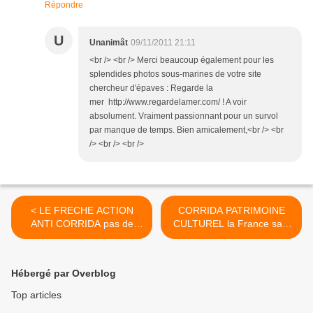
Répondre
U
Unanimât
09/11/2011 21:11
<br /> <br /> Merci beaucoup également pour les
splendides photos sous-marines de votre site
chercheur d'épaves : Regarde la
mer http://www.regardelamer.com/ ! A voir
absolument. Vraiment passionnant pour un survol
par manque de temps. Bien amicalement,<br /> <br
/> <br /> <br />
< LE FRECHE ACTION
CORRIDA PATRIMOINE
ANTI CORRIDA pas de
CULTUREL la France salit
matador pas de sang à
l'image de l'Europe !
l'Education Nationale !
Belgique et CRAC Europe
l'après Rodilhan-Nîmes >
Hébergé par Overblog
Top articles