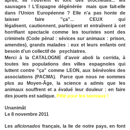
après, ils l'ouvrent et font des brochettes... les
sauvages ! L'Espagne dégénérée mais que fait-elle
dans l'Union Européenne ? Elle n'a pas honte de
laisser faire "ça"... CEUX qui
légalisent, cautionnent, participent et entraînent à cet
horrifiant spectacle comme les touristes sont des
criminels (Code pénal : sévices sur animaux : prison,
amendes), grands malades : eux et leurs enfants ont
besoin d'un collectif de psychiatres.
Merci à la CATALOGNE d'avoir aboli la corrida, à
toutes les populations des villes espagnoles qui
luttent contre "ça" comme LEON, aux bénévoles des
associations (PACMA). Parce que nous ne sommes
plus au Moyen-Âge, la science a admis que les
animaux souffrent et a évalué leur douleur : en faire
des jouets est sadique.
Pitié pour les taureaux !
Unanimât
Le 8 novembre 2011
Les
aficionados
français, la lie de notre pays, en font