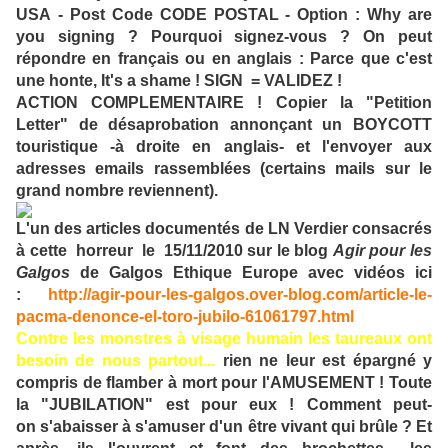
USA - Post Code CODE POSTAL - Option : Why are
you signing ? Pourquoi signez-vous ? On peut
répondre en français ou en anglais : Parce que c'est
une honte, It's a shame ! SIGN = VALIDEZ !
ACTION COMPLEMENTAIRE ! Copier la "Petition
Letter" de désaprobation annonçant un BOYCOTT
touristique -à droite en anglais- et l'envoyer aux
adresses emails rassemblées (certains mails sur le
grand nombre reviennent).
L'un des articles documentés de LN Verdier consacrés
à cette horreur le 15/11/2010 sur le blog
Agir pour les
Galgos
de Galgos Ethique Europe avec vidéos ici
:
http://agir-pour-les-galgos.over-blog.com/article-le-
pacma-denonce-el-toro-jubilo-61061797.html
Contre les monstres à visage humain les taureaux ont
besoin de nous partout...
rien ne leur est épargné y
compris de flamber à mort pour l'AMUSEMENT ! Toute
la "JUBILATION" est pour eux ! Comment peut-
on s'abaisser à s'amuser d'un être vivant qui brûle ? Et