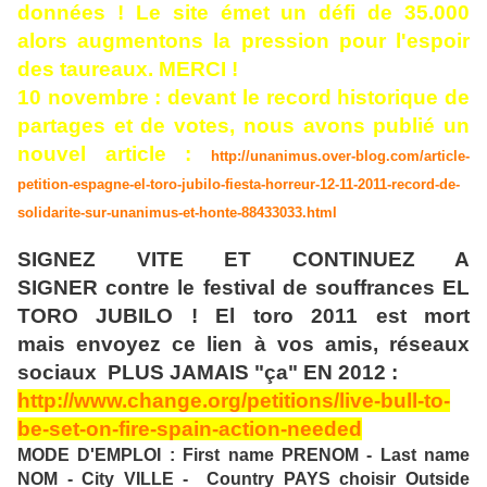
données ! Le site émet un défi de 35.000
alors augmentons la pression pour l'espoir
des taureaux. MERCI !
10 novembre : devant le record historique de
partages et de votes, nous avons publié un
nouvel article :
http://unanimus.over-blog.com/article-
petition-espagne-el-toro-jubilo-fiesta-horreur-12-11-2011-record-de-
solidarite-sur-unanimus-et-honte-88433033.html
SIGNEZ VITE ET CONTINUEZ A
SIGNER contre le festival de souffrances EL
TORO JUBILO ! El toro 2011 est mort
mais envoyez ce lien à vos amis, réseaux
sociaux PLUS JAMAIS "ça" EN 2012 :
http://www.change.org/petitions/live-bull-to-
be-set-on-fire-spain-action-needed
MODE D'EMPLOI : First name PRENOM - Last name
NOM - City VILLE - Country PAYS choisir Outside