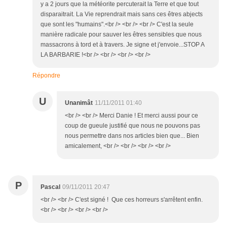
y a 2 jours que la météorite percuterait la Terre et que tout
disparaitrait. La Vie reprendrait mais sans ces êtres abjects
que sont les "humains".<br /> <br /> <br /> C'est la seule
manière radicale pour sauver les êtres sensibles que nous
massacrons à tord et à travers. Je signe et j'envoie...STOP A
LA BARBARIE !<br /> <br /> <br /> <br />
Répondre
U
Unanimât
11/11/2011 01:40
<br /> <br /> Merci Danie ! Et merci aussi pour ce
coup de gueule justifié que nous ne pouvons pas
nous permettre dans nos articles bien que... Bien
amicalement, <br /> <br /> <br /> <br />
P
Pascal
09/11/2011 20:47
<br /> <br /> C'est signé ! Que ces horreurs s'arrêtent enfin.
<br /> <br /> <br /> <br />