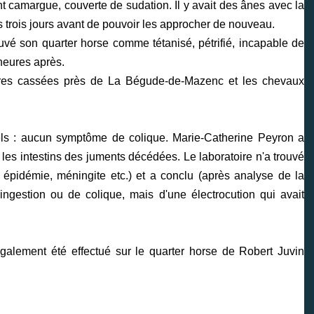
t camargue, couverte de sudation. Il y avait des ânes avec la
is trois jours avant de pouvoir les approcher de nouveau.
uvé son quarter horse comme tétanisé, pétrifié, incapable de
heures après.
ures cassées près de La Bégude-de-Mazenc et les chevaux
mels : aucun symptôme de colique. Marie-Catherine Peyron a
 les intestins des juments décédées. Le laboratoire n'a trouvé
épidémie, méningite etc.) et a conclu (après analyse de la
ingestion ou de colique, mais d'une électrocution qui avait
galement été effectué sur le quarter horse de Robert Juvin