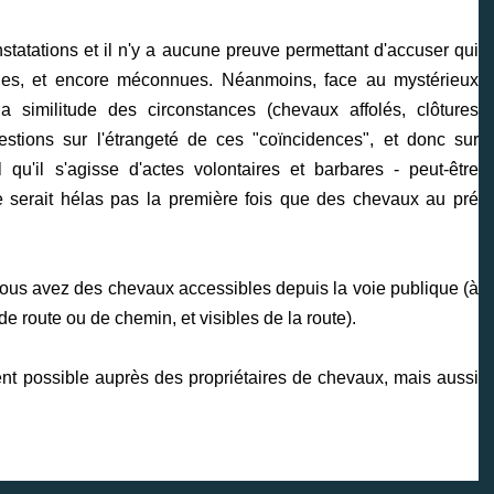
tatations et il n'y a aucune preuve permettant d'accuser qui
ales, et encore méconnues. Néanmoins, face au mystérieux
la similitude des circonstances (chevaux affolés, clôtures
estions sur l'étrangeté de ces "coïncidences", et donc sur
il qu'il s'agisse d'actes volontaires et barbares - peut-être
e serait hélas pas la première fois que des chevaux au pré
i vous avez des chevaux accessibles depuis la voie publique (à
e route ou de chemin, et visibles de la route).
ment possible auprès des propriétaires de chevaux, mais aussi