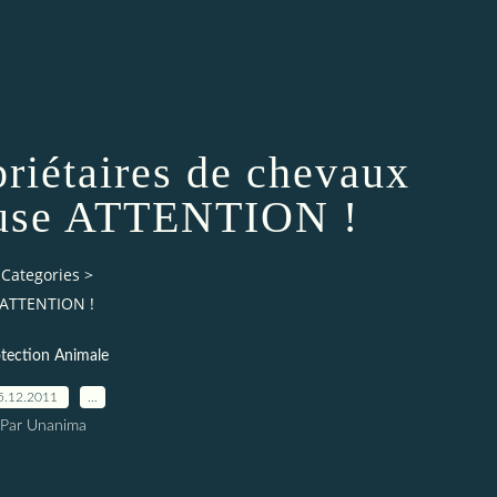
étaires de chevaux
use ATTENTION !
Categories
>
 ATTENTION !
tection Animale
5.12.2011
…
Par Unanima