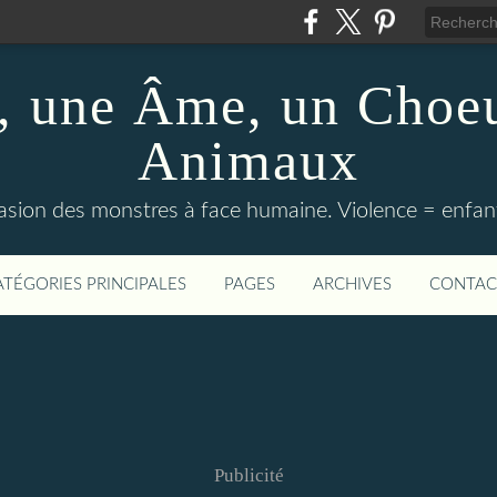
 une Âme, un Choeu
Animaux
vasion des monstres à face humaine. Violence = enfan
ATÉGORIES PRINCIPALES
PAGES
ARCHIVES
CONTAC
Publicité