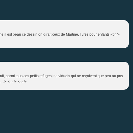
e il est beau ce dessin on dirait ceux de Martine, livres pour enfants.<br />
vail, parmi tous ces petits refuges individuels qui ne reçoivent que peu ou pas
r /> <br /> <br />