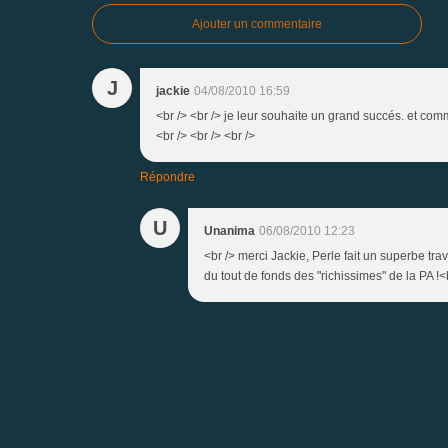
Ajouter un commentaire
J
jackie
04/08/2010 16:59
<br /> <br /> je leur souhaite un grand succés. et comm
<br /> <br /> <br />
Répondre
U
Unanima
06/08/2010 12:23
<br /> merci Jackie, Perle fait un superbe tra
du tout de fonds des "richissimes" de la PA !<b