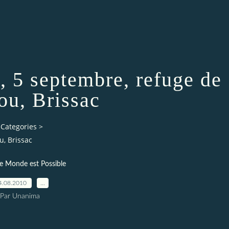
e, 5 septembre, refuge de
u, Brissac
Categories
>
u, Brissac
e Monde est Possible
4.08.2010
…
Par Unanima