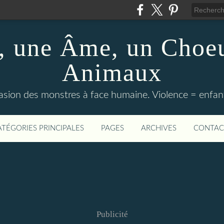
 une Âme, un Choeu
Animaux
vasion des monstres à face humaine. Violence = enfan
ATÉGORIES PRINCIPALES
PAGES
ARCHIVES
CONTAC
Publicité