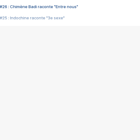
#26 : Chimène Badi raconte "Entre nous"
#25 : Indochine raconte "3e sexe"
#24 : Zaho raconte "C'est chelou"
#23 : Patrick Bruel raconte "Au café des délices"
#22 : Kyo raconte "Le chemin"
#21 : Nolwenn Leroy raconte "Cassé"
#20 : Patrick Hernandez raconte "Born to be alive"
#19 : Lorie raconte "Près de moi"
#18 : Michael Jones raconte "A nos actes manqués" (avec Jean-Jacque
#17 : Khaled raconte "Aïcha"
#16 : Corneille raconte "Parce qu'on vient de loin"
#15 : Indochine raconte "L'aventurier"