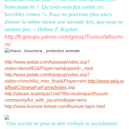
holocauste-là ? Qu’avez-vous fait contre ces
horribles crimes ?» Nous ne pourrons plus alors
donner la même excuse une seconde fois,
que nous ne
savions pas. »
Helmut F. Kaplan
http://fr.groups.yahoo.com/group/Toutsurlafourru
re/
http://www.petatv.com/tvpopup/video.asp?
video=skins062&Player=wm&speed=_med
http://www.petatv.com/tvpopup/video.asp?
video=chinchilla_mov_final&Player=wm
http://www.peta.or
g/feat/ChineseFurFarms/index
.asp
http://stream.realimpact.net/?file=realimpact/hsus/e-
community/fur_with_jay.wmv&type=wmv
http://www.fourrure-torture.com/fourrure-lapin.html
"Une société ne peut se dire civilisée ni socialement