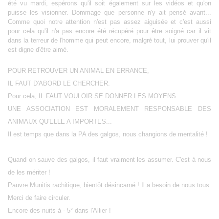
été vu mardi, espérons qu'il soit également sur les vidéos et qu'on
puisse les visionner. Dommage que personne n'y ait pensé avant...
Comme quoi notre attention n'est pas assez aiguisée et c'est aussi
pour cela qu'il n'a pas encore été récupéré pour être soigné car il vit
dans la terreur de l'homme qui peut encore, malgré tout, lui prouver qu'il
est digne d'être aimé.
POUR RETROUVER UN ANIMAL EN ERRANCE,
IL FAUT D'ABORD LE CHERCHER.
Pour cela, IL FAUT VOULOIR SE DONNER LES MOYENS.
UNE ASSOCIATION EST MORALEMENT RESPONSABLE DES
ANIMAUX QU'ELLE A IMPORTES...
Il est temps que dans la PA des galgos, nous changions de mentalité !
Quand on sauve des galgos, il faut vraiment les assumer. C'est à nous
de les mériter !
Pauvre Munitis rachitique, bientôt désincarné ! Il a besoin de nous tous.
Merci de faire circuler.
Encore des nuits à - 5° dans l'Allier !