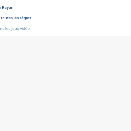
im Rayan
 toutes les règles
s les jeux vidéo
us choquant de Rockstar ? - Le scandale BULLY
e plus moche de Steam
du RÊVE tourne au CAUCHEMAR
pendant 8 heures
it… à tort
umiliés par un jeu vidéo
ire - Final Fantasy 8
ti un empire - Age of Empires
story DOFUS