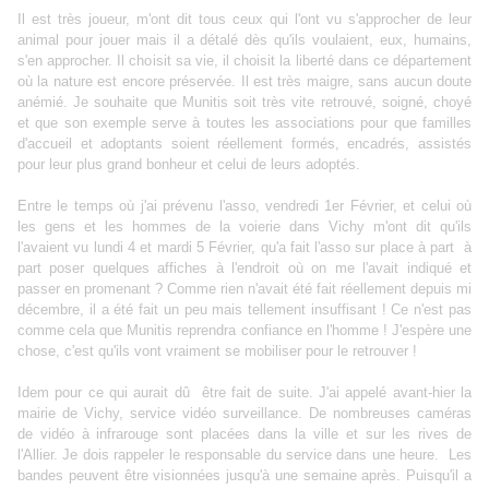
Il est très joueur, m'ont dit tous ceux qui l'ont vu s'approcher de leur
animal pour jouer mais il a détalé dès qu'ils voulaient, eux, humains,
s'en approcher. Il choisit sa vie, il choisit la liberté dans ce département
où la nature est encore préservée. Il est très maigre, sans aucun doute
anémié. Je souhaite que Munitis soit très vite retrouvé, soigné, choyé
et que son exemple serve à toutes les associations pour que familles
d'accueil et adoptants soient réellement formés, encadrés, assistés
pour leur plus grand bonheur et celui de leurs adoptés.
Entre le temps où j'ai prévenu l'asso, vendredi 1er Février, et celui où
les gens et les hommes de la voierie dans Vichy m'ont dit qu'ils
l'avaient vu lundi 4 et mardi 5 Février, qu'a fait l'asso sur place à part à
part poser quelques affiches à l'endroit où on me l'avait indiqué et
passer en promenant ? Comme rien n'avait été fait réellement depuis mi
décembre, il a été fait un peu mais tellement insuffisant ! Ce n'est pas
comme cela que Munitis reprendra confiance en l'homme ! J'espère une
chose, c'est qu'ils vont vraiment se mobiliser pour le retrouver !
Idem pour ce qui aurait dû être fait de suite. J'ai appelé avant-hier la
mairie de Vichy, service vidéo surveillance. De nombreuses caméras
de vidéo à infrarouge sont placées dans la ville et sur les rives de
l'Allier. Je dois rappeler le responsable du service dans une heure. Les
bandes peuvent être visionnées jusqu'à une semaine après. Puisqu'il a