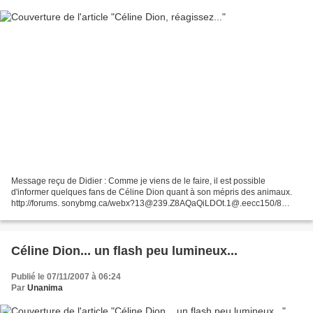
Message reçu de Didier : Comme je viens de le faire, il est possible
d'informer quelques fans de Céline Dion quant à son mépris des animaux.
http://forums. sonybmg.ca/webx?13@239.Z8AQaQiLDOt.1@.eecc150/8
Essayons alors de nous inscrire sur les sites consacrés...
Céline Dion... un flash peu lumineux...
Publié le 07/11/2007 à 06:24
Par
Unanima