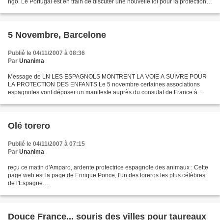
ngo. Le Portugal est en train de discuter une nouvelle loi pour la protection
des animaux, qui pourrait...
5 Novembre, Barcelone
Publié le 04/11/2007 à 08:36
Par
Unanima
Message de LN LES ESPAGNOLS MONTRENT LA VOIE A SUIVRE POUR
LA PROTECTION DES ENFANTS Le 5 novembre certaines associations
espagnoles vont déposer un manifeste auprès du consulat de France à
Barcelone demandant l'interdiction d'entrée aux corridas aux...
Olé torero
Publié le 04/11/2007 à 07:15
Par
Unanima
reçu ce matin d'Amparo, ardente protectrice espagnole des animaux : Cette
page web est la page de Enrique Ponce, l'un des toreros les plus célèbres
de l'Espagne.
http://www.enriqueponce.com/portal/1/aficionado_formulario.html Vous
trouverez sur http://agir-pour-les-galgos.over-blog.com/article-
13534383.html...
Douce France... souris des villes pour taureaux