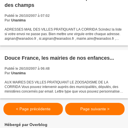
des champs
Publié le 26/10/2007 à 07:02
Par
Unanima
ADRESSES MAIL DES VILLES PRATIQUANT LA CORRIDA Scindez la liste
si votre envoi ne passe pas. Bien mettre une virgule entre chaque adresse.
aignan@wanadoo.fr , si.aignan@wanadoo.fr , mairie.aire@wanadoo.fr ,
otsi.aire@wanadoo.fr , communication@ville-ales.net...
Douce France, les mairies de nos enfances...
Publié le 26/10/2007 à 06:48
Par
Unanima
AUX MAIRES DES VILLES PRATIQUANT LE ZOOSADISME DE LA
CORRIDA Vous pouvez intervenir auprès des municipalités, députés, des
ministères concernés par email. Lettre type que vous pouvez personnaliser.
Signez les pétitions que les associations de défense...
< Page précédente
Page suivante >
Hébergé par Overblog