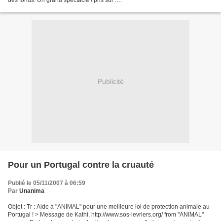
des fonds. Un grand spectacle ! pris sur :
http://espanol.sports.yahoo.com/06102007/54/deportes-triunfal-espect-culo-
beneficio-fesmai.html...
Publicité
Pour un Portugal contre la cruauté
Publié le 05/11/2007 à 06:59
Par
Unanima
Objet : Tr : Aide à "ANIMAL" pour une meilleure loi de protection animale au
Portugal ! > Message de Kathi, http://www.sos-levriers.org/ from "ANIMAL"