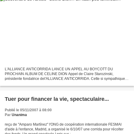
L'ALLIANCE ANTICORRIDA LANCE UN APPEL AU BOYCOTT DU
PROCHAIN ALBUM DE CELINE DION Appel de Claire Starozinski,
présidente fondatrice del'ALLIANCE ANTICORRIDA. Cette si sympathique
chanteuse à la voix d'or qui porte à son fils une véritable vénération...
Tuer pour financer la vie, spectaculaire...
Publié le 05/11/2007 à 08:00
Par
Unanima
reçu de "Amparo Martínez"
l'ONG de coopération internationale FESMAI
d'aide à l'enfance, Madrid, a organisé le 6/10/07 une corrida pour récolter