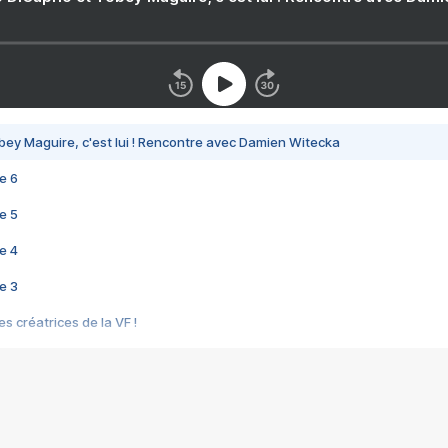
bey Maguire, c'est lui ! Rencontre avec Damien Witecka
e 6
e 5
e 4
e 3
s créatrices de la VF !
e 2
e 1
e Mektoub My Love arrive enfin ! Rencontre avec Shaïn Boumedine et Sal