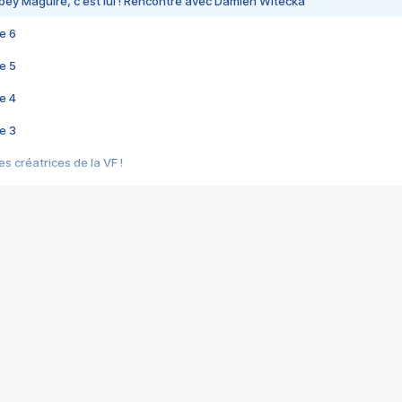
bey Maguire, c'est lui ! Rencontre avec Damien Witecka
e 6
e 5
e 4
e 3
s créatrices de la VF !
e 2
e 1
e Mektoub My Love arrive enfin ! Rencontre avec Shaïn Boumedine et Sal
i : après Toni en famille
elle réalise le bouleversant Dites lui que je l'aime
ais ! Rencontre autour de Vie privée de Rebecca Zlotowski
 de Marguerite, Grave... Rencontre avec Ella Rumpf