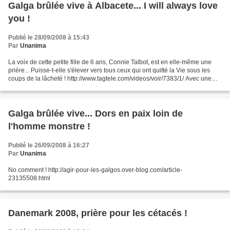
Galga brûlée vive à Albacete... I will always love
you !
Publié le 28/09/2008 à 15:43
Par
Unanima
La voix de cette petite fille de 6 ans, Connie Talbot, est en elle-même une
prière... Puisse-t-elle s'élever vers tous ceux qui ont quitté la Vie sous les
coups de la lâcheté ! http://www.tagtele.com/videos/voir/7383/1/ Avec une
pensée à cette galga si...
Galga brûlée vive... Dors en paix loin de
l'homme monstre !
Publié le 26/09/2008 à 16:27
Par
Unanima
No comment ! http://agir-pour-les-galgos.over-blog.com/article-
23135508.html
Danemark 2008, prière pour les cétacés !