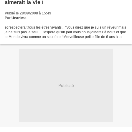
aimerait la Vie !
Publié le 28/09/2008 à 15:49
Par
Unanima
et respecterait tous les êtres vivants... "Vous direz que je suis un rêveur mais
je ne suis pas le seul... J'espère qu'un jour vous nous joindrez à nous et que
le Monde vivra comme un seul être ! Merveilleuse petite fille de 6 ans à la
voix de Lumière......
Publicité