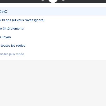
 DayZ
 a 13 ans (et vous l'avez ignoré)
e (littéralement)
im Rayan
 toutes les règles
s les jeux vidéo
us choquant de Rockstar ? - Le scandale BULLY
e plus moche de Steam
du RÊVE tourne au CAUCHEMAR
pendant 8 heures
it… à tort
umiliés par un jeu vidéo