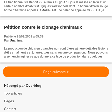
Le traditionnaliste Benoît XVI a remis au goût du jour la messe en latin et un
certain nombre d'habits liturgiques traditionnels dont un bonnet d'hiver rouge
horné d'hermine appelé CAMAURO et une pèlerine appelée MOSETTE, en
velours rouge bordé d'hermine...
Pétition contre le clonage d'animaux
Publié le 25/09/2008 à 05:39
Par
Unanima
La production de chiots en quantités non contrôlées génère déjà des légions
d'êtres malmenés et torturés, tués sans aucune compassion... Nous pouvons
aisément imaginer ce que donnera ce type de production dans quelques
années ! Merci de signer et diffuser...
Page suivante >
Hébergé par Overblog
Top articles
Pages
Contact