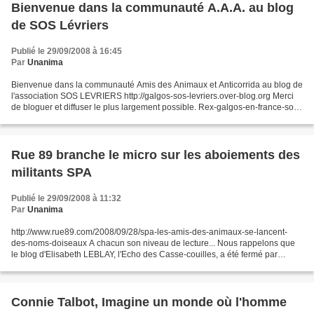
Bienvenue dans la communauté A.A.A. au blog
de SOS Lévriers
Publié le 29/09/2008 à 16:45
Par
Unanima
Bienvenue dans la communauté Amis des Animaux et Anticorrida au blog de
l'association SOS LEVRIERS http://galgos-sos-levriers.over-blog.org Merci
de bloguer et diffuser le plus largement possible. Rex-galgos-en-france-sos-
levriers-1 Permalien : http:...
Rue 89 branche le micro sur les aboiements des
militants SPA
Publié le 29/09/2008 à 11:32
Par
Unanima
http://www.rue89.com/2008/09/28/spa-les-amis-des-animaux-se-lancent-
des-noms-doiseaux A chacun son niveau de lecture... Nous rappelons que
le blog d'Elisabeth LEBLAY, l'Echo des Casse-couilles, a été fermé par
Overblog sur plainte de la SPA. Malgré l'intensité...
Connie Talbot, Imagine un monde où l'homme