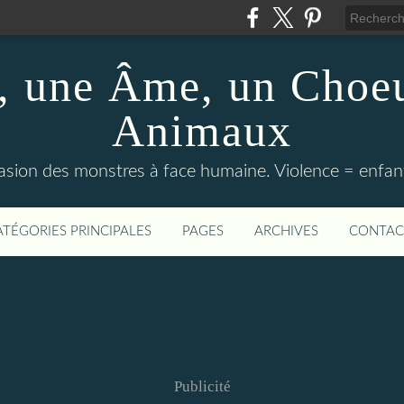
 une Âme, un Choeu
Animaux
vasion des monstres à face humaine. Violence = enfan
ATÉGORIES PRINCIPALES
PAGES
ARCHIVES
CONTAC
Publicité