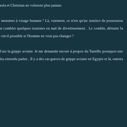
aola et Christian ne voleront plus jamais.
s monstres à visage humain ! Là, vraiment, ce n'est qu'un instinct de possession
our combler quelques touristes en mal de divertissement... Le comble, détruire la
 est-il possible si l'homme ne veut pas changer ?
ctif sur la grippe aviaire. Je me demande encore à propos du Tamiflu pourquoi une
s entendu parler... Il y a des cas graves de grippe aviaire en Egypte et là, omerta