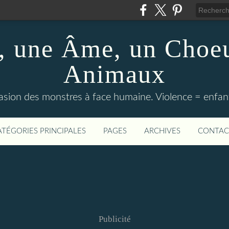
 une Âme, un Choeu
Animaux
vasion des monstres à face humaine. Violence = enfan
ATÉGORIES PRINCIPALES
PAGES
ARCHIVES
CONTAC
Publicité