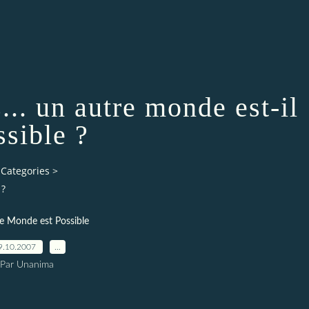
s... un autre monde est-il
ssible ?
Categories
>
 ?
e Monde est Possible
9.10.2007
…
Par Unanima