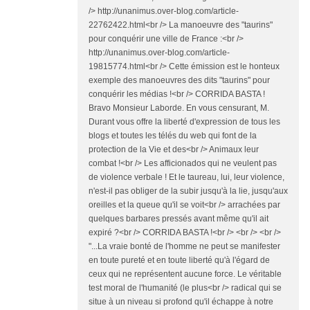
/> http://unanimus.over-blog.com/article-
22762422.html<br /> La manoeuvre des "taurins"
pour conquérir une ville de France :<br />
http://unanimus.over-blog.com/article-
19815774.html<br /> Cette émission est le honteux
exemple des manoeuvres des dits "taurins" pour
conquérir les médias !<br /> CORRIDA BASTA !
Bravo Monsieur Laborde. En vous censurant, M.
Durant vous offre la liberté d'expression de tous les
blogs et toutes les télés du web qui font de la
protection de la Vie et des<br /> Animaux leur
combat !<br /> Les afficionados qui ne veulent pas
de violence verbale ! Et le taureau, lui, leur violence,
n'est-il pas obliger de la subir jusqu'à la lie, jusqu'aux
oreilles et la queue qu'il se voit<br /> arrachées par
quelques barbares pressés avant même qu'il ait
expiré ?<br /> CORRIDA BASTA !<br /> <br /> <br />
"...La vraie bonté de l'homme ne peut se manifester
en toute pureté et en toute liberté qu'à l'égard de
ceux qui ne représentent aucune force. Le véritable
test moral de l'humanité (le plus<br /> radical qui se
situe à un niveau si profond qu'il échappe à notre