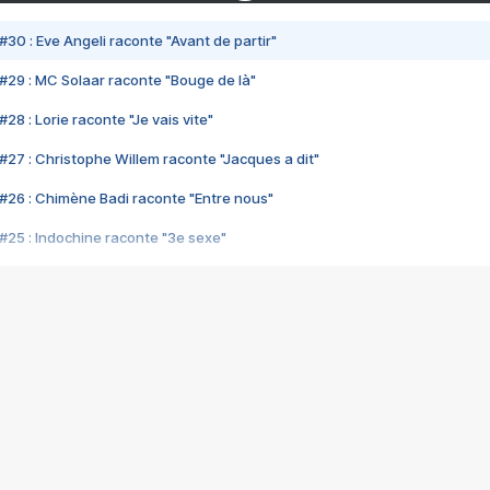
#30 : Eve Angeli raconte "Avant de partir"
#29 : MC Solaar raconte "Bouge de là"
28 : Lorie raconte "Je vais vite"
#27 : Christophe Willem raconte "Jacques a dit"
#26 : Chimène Badi raconte "Entre nous"
#25 : Indochine raconte "3e sexe"
#24 : Zaho raconte "C'est chelou"
#23 : Patrick Bruel raconte "Au café des délices"
#22 : Kyo raconte "Le chemin"
#21 : Nolwenn Leroy raconte "Cassé"
#20 : Patrick Hernandez raconte "Born to be alive"
#19 : Lorie raconte "Près de moi"