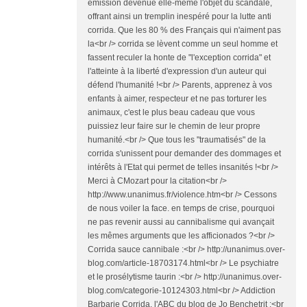
émission devenue elle-même l'objet du scandale,
offrant ainsi un tremplin inespéré pour la lutte anti
corrida. Que les 80 % des Français qui n'aiment pas
la<br /> corrida se lèvent comme un seul homme et
fassent reculer la honte de "l'exception corrida" et
l'atteinte à la liberté d'expression d'un auteur qui
défend l'humanité !<br /> Parents, apprenez à vos
enfants à aimer, respecteur et ne pas torturer les
animaux, c'est le plus beau cadeau que vous
puissiez leur faire sur le chemin de leur propre
humanité.<br /> Que tous les "traumatisés" de la
corrida s'unissent pour demander des dommages et
intérêts à l'Etat qui permet de telles insanités !<br />
Merci à CMozart pour la citation<br />
http://www.unanimus.fr/violence.htm<br /> Cessons
de nous voiler la face. en temps de crise, pourquoi
ne pas revenir aussi au cannibalisme qui avançait
les mêmes arguments que les afficionados ?<br />
Corrida sauce cannibale :<br /> http://unanimus.over-
blog.com/article-18703174.html<br /> Le psychiatre
et le prosélytisme taurin :<br /> http://unanimus.over-
blog.com/categorie-10124303.html<br /> Addiction
Barbarie Corrida, l'ABC du blog de Jo Benchetrit :<br