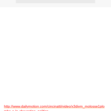
http://www.dailymotion.com/cincinatti/video/x3divm_molosse1plo