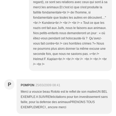
regard), ce sont ses relations avec ceux qui sont à sa
merci:les animaux.Et c'est ici que s'est produite la
faillite fondamentale<br /> de l'homme, si
fondamentale que toutes les autres en découlent...."
<br /> Kundera<br /> <br /> <br /> « Tout ce que les
nazis ont fait aux Juifs, nous le faisons aux animaux.
Nos petits-enfants nous demanderont un jour : « où
étiez-vous pendant cet holocauste-là ? Qu’avez-
vous fait contre<br /> ces horribles crimes ?» Nous
ne pourrons plus alors donner la même excuse une
seconde fois, que nous ne savions pas. »<br />
Helmut F. Kaplan<br /> <br /> <br /> <br /> <br /> <br
/> <br />
P
POMPON
25/03/2009 08:41
Merci a vousce beau Rototo est le reflet de son maitreUN BEL
EXEMPLE A SUIVREfelicitations pour ton investissement sans
faille, pour la defense des animauxPRENONS TOUS
EXEMPLEMERCI , encore merci