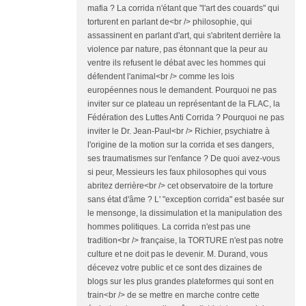
mafia ? La corrida n'étant que "l'art des couards" qui
torturent en parlant de<br /> philosophie, qui
assassinent en parlant d'art, qui s'abritent derrière la
violence par nature, pas étonnant que la peur au
ventre ils refusent le débat avec les hommes qui
défendent l'animal<br /> comme les lois
européennes nous le demandent. Pourquoi ne pas
inviter sur ce plateau un représentant de la FLAC, la
Fédération des Luttes Anti Corrida ? Pourquoi ne pas
inviter le Dr. Jean-Paul<br /> Richier, psychiatre à
l'origine de la motion sur la corrida et ses dangers,
ses traumatismes sur l'enfance ? De quoi avez-vous
si peur, Messieurs les faux philosophes qui vous
abritez derrière<br /> cet observatoire de la torture
sans état d'âme ? L' "exception corrida" est basée sur
le mensonge, la dissimulation et la manipulation des
hommes politiques. La corrida n'est pas une
tradition<br /> française, la TORTURE n'est pas notre
culture et ne doit pas le devenir. M. Durand, vous
décevez votre public et ce sont des dizaines de
blogs sur les plus grandes plateformes qui sont en
train<br /> de se mettre en marche contre cette