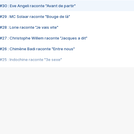
#30 : Eve Angeli raconte "Avant de partir"
#29 : MC Solaar raconte "Bouge de là"
28 : Lorie raconte "Je vais vite"
#27 : Christophe Willem raconte "Jacques a dit"
#26 : Chimène Badi raconte "Entre nous"
#25 : Indochine raconte "3e sexe"
#24 : Zaho raconte "C'est chelou"
#23 : Patrick Bruel raconte "Au café des délices"
#22 : Kyo raconte "Le chemin"
#21 : Nolwenn Leroy raconte "Cassé"
#20 : Patrick Hernandez raconte "Born to be alive"
#19 : Lorie raconte "Près de moi"