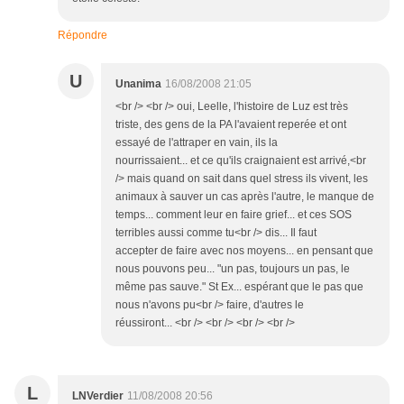
Répondre
U
Unanima
16/08/2008 21:05
<br /> <br /> oui, Leelle, l'histoire de Luz est très
triste, des gens de la PA l'avaient reperée et ont
essayé de l'attraper en vain, ils la
nourrissaient... et ce qu'ils craignaient est arrivé,<br
/> mais quand on sait dans quel stress ils vivent, les
animaux à sauver un cas après l'autre, le manque de
temps... comment leur en faire grief... et ces SOS
terribles aussi comme tu<br /> dis... Il faut
accepter de faire avec nos moyens... en pensant que
nous pouvons peu... "un pas, toujours un pas, le
même pas sauve." St Ex... espérant que le pas que
nous n'avons pu<br /> faire, d'autres le
réussiront... <br /> <br /> <br /> <br />
L
LNVerdier
11/08/2008 20:56