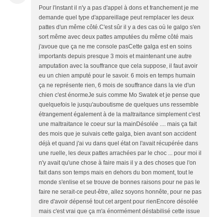
Pour l'instant il n'y a pas d'appel à dons et franchement je me
demande quel type d'appareillage peut remplacer les deux
pattes d'un même côté.C'est sûr il y a des cas où le galgo s'en
sort même avec deux pattes amputées du même côté mais
j'avoue que ça ne me console pasCette galga est en soins
importants depuis presque 3 mois et maintenant une autre
amputation avec la souffrance que cela suppose, il faut avoir
eu un chien amputé pour le savoir. 6 mois en temps humain
ça ne représente rien, 6 mois de souffrance dans la vie d'un
chien c'est énormeJe suis comme Mo Swatek et je pense que
quelquefois le jusqu'auboutisme de quelques uns ressemble
étrangement également à de la maltraitance simplement c'est
une maltraitance le coeur sur la mainDésolée .... mais ça fait
des mois que je suivais cette galga, bien avant son accident
déjà et quand j'ai vu dans quel état on l'avait récupérée dans
une ruelle, les deux pattes arrachées par le choc ... pour moi il
n'y avait qu'une chose à faire mais il y a des choses que l'on
fait dans son temps mais en dehors du bon moment, tout le
monde s'enlise et se trouve de bonnes raisons pour ne pas le
faire ne serait-ce peut-être, allez soyons honnête, pour ne pas
dire d'avoir dépensé tout cet argent pour rienEncore désolée
mais c'est vrai que ça m'a énormément déstabilisé cette issue