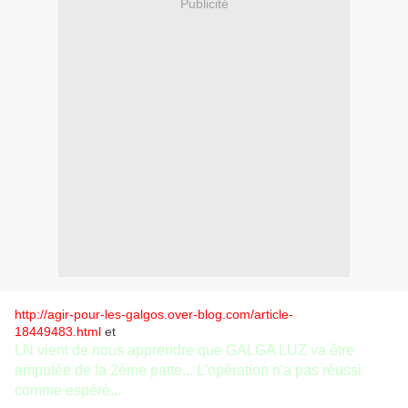
Publicité
http://agir-pour-les-galgos.over-blog.com/article-
18449483.html
et
LN vient de nous apprendre que GALGA LUZ va être
amputée de la 2ème patte... L'opération n'a pas réussi
comme espéré...