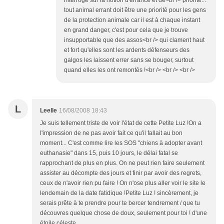
interroge sur la notion d'errance et de<br /> priorité...
tout animal errant doit être une priorité pour les gens
de la protection animale car il est à chaque instant
en grand danger, c'est pour cela que je trouve
insupportable que des assos<br /> qui clament haut
et fort qu'elles sont les ardents défenseurs des
galgos les laissent errer sans se bouger, surtout
quand elles les ont remontés !<br /> <br /> <br />
L
Leelle
16/08/2008 18:43
Je suis tellement triste de voir l'état de cette Petite Luz !On a
l'impression de ne pas avoir fait ce qu'il fallait au bon
moment... C'est comme lire les SOS "chiens à adopter avant
euthanasie" dans 15, puis 10 jours, le délai fatal se
rapprochant de plus en plus. On ne peut rien faire seulement
assister au décompte des jours et finir par avoir des regrets,
ceux de n'avoir rien pu faire ! On n'ose plus aller voir le site le
lendemain de la date fatidique !Petite Luz ! sincèrement, je
serais prête à te prendre pour te bercer tendrement / que tu
découvres quelque chose de doux, seulement pour toi ! d'une
étoile céleste.