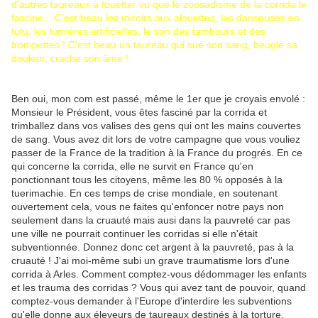
d'autres taureaux à fouetter vu que le zoosadisme de la corrida le
fascine... C'est beau les miroirs aux alouettes, les danseuses en
tutu, les lumières artificielles, le son des tambours et des
trompettes ! C'est beau un taureau qui sue son sang, beugle sa
douleur, crache son âme !
Ben oui, mon com est passé, même le 1er que je croyais envolé :
Monsieur le Président, vous êtes fasciné par la corrida et
trimballez dans vos valises des gens qui ont les mains couvertes
de sang. Vous avez dit lors de votre campagne que vous vouliez
passer de la France de la tradition à la France du progrés. En ce
qui concerne la corrida, elle ne survit en France qu'en
ponctionnant tous les citoyens, même les 80 % opposés à la
tuerimachie. En ces temps de crise mondiale, en soutenant
ouvertement cela, vous ne faites qu'enfoncer notre pays non
seulement dans la cruauté mais ausi dans la pauvreté car pas
une ville ne pourrait continuer les corridas si elle n'était
subventionnée. Donnez donc cet argent à la pauvreté, pas à la
cruauté ! J'ai moi-même subi un grave traumatisme lors d'une
corrida à Arles. Comment comptez-vous dédommager les enfants
et les trauma des corridas ? Vous qui avez tant de pouvoir, quand
comptez-vous demander à l'Europe d'interdire les subventions
qu'elle donne aux éleveurs de taureaux destinés à la torture.