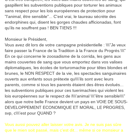
gaspillent les subventions publiques pour torturer les animaux
sans respect pour les lois européennes de protection pour
"l'animal, être sensible"... C'est vrai, le taureau sécrète des
endorphines qui, disent les gorges chaudes afficionadas, font
qu'ils ne souffrent pas ! BEN TIENS !!!
Monsieur le Président,
Vous avez dit lors de votre campagne présidentielle :
\\\"Je
veux
faire passer la France de la Tradition à la France du Progrés.\\\"
En ce qui concerne le zoosadisme de la corrida, les gens aux
mains couvertes de sang que vous emportez dans vos valises
diplomatiques, les écoles de torturomachie pour têtes blondes et
brunes, le NON RESPECT de la vie, les spectacles sanguinaires
ouverts aux enfants sous prétexte qu\\\'ils sont avec leurs
parents, comme si tous les parents étaient des êtres évolués...
les subventions publiques pour ces tuerimachies qui violent les
lois européennes sur le respect de l\\\'animal
\\\"être
sensible\\\"
alors que notre belle France devient un pays en VOIE DE SOUS-
DEVELOPPEMENT ECONOMIQUE ET MORAL, LE PROGRES,
svp, c\\\'est pour QUAND ?
Vous aussi pouvez aller laisser votre avis. Je ne suis pas sûre
que le mien soit passé, mais c'est dit... même si ce monsieur a