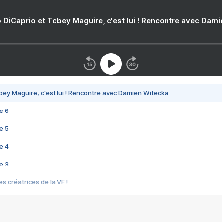
 DiCaprio et Tobey Maguire, c'est lui ! Rencontre avec Dam
bey Maguire, c'est lui ! Rencontre avec Damien Witecka
e 6
e 5
e 4
e 3
s créatrices de la VF !
e 2
e 1