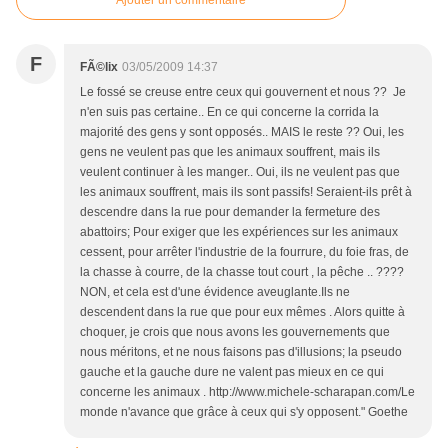
Ajouter un commentaire
F
FÃ©lix
03/05/2009 14:37
Le fossé se creuse entre ceux qui gouvernent et nous ?? Je
n'en suis pas certaine.. En ce qui concerne la corrida la
majorité des gens y sont opposés.. MAIS le reste ?? Oui, les
gens ne veulent pas que les animaux souffrent, mais ils
veulent continuer à les manger.. Oui, ils ne veulent pas que
les animaux souffrent, mais ils sont passifs! Seraient-ils prêt à
descendre dans la rue pour demander la fermeture des
abattoirs; Pour exiger que les expériences sur les animaux
cessent, pour arrêter l'industrie de la fourrure, du foie fras, de
la chasse à courre, de la chasse tout court , la pêche .. ????
NON, et cela est d'une évidence aveuglante.Ils ne
descendent dans la rue que pour eux mêmes . Alors quitte à
choquer, je crois que nous avons les gouvernements que
nous méritons, et ne nous faisons pas d'illusions; la pseudo
gauche et la gauche dure ne valent pas mieux en ce qui
concerne les animaux . http://www.michele-scharapan.com/Le
monde n'avance que grâce à ceux qui s'y opposent." Goethe