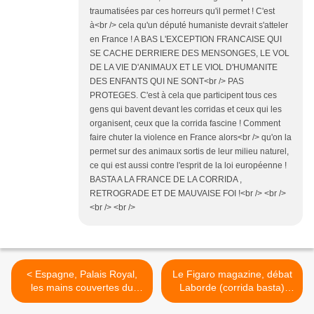
traumatisées par ces horreurs qu'il permet ! C'est
à<br /> cela qu'un député humaniste devrait s'atteler
en France ! A BAS L'EXCEPTION FRANCAISE QUI
SE CACHE DERRIERE DES MENSONGES, LE VOL
DE LA VIE D'ANIMAUX ET LE VIOL D'HUMANITE
DES ENFANTS QUI NE SONT<br /> PAS
PROTEGES. C'est à cela que participent tous ces
gens qui bavent devant les corridas et ceux qui les
organisent, ceux que la corrida fascine ! Comment
faire chuter la violence en France alors<br /> qu'on la
permet sur des animaux sortis de leur milieu naturel,
ce qui est aussi contre l'esprit de la loi européenne !
BASTA A LA FRANCE DE LA CORRIDA ,
RETROGRADE ET DE MAUVAISE FOI !<br /> <br />
<br /> <br />
< Espagne, Palais Royal,
Le Figaro magazine, débat
les mains couvertes du
Laborde (corrida basta)
sang des taureaux
Casals >