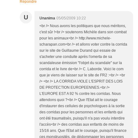
Répondre
U
Unanima
05/05/2009 10:22
<br /> Nous avons les politiques que nous méritons,
c'est sûr !<br /> soutenons Michèle dans son combat
pour les animaux<br /> http://www.michele-
scharapan.com<br /> et allons voter contre la corrida
sur le site de Guillaume Durand qui essaie de
s'acheter une conduite après l'omerta de sa
scandaleuse émission "l'objet du scandale" sur la
corrida et le livre de<br /> C. Laborde. Voici le com
que je viens de laisser sur le site de FR2 :<br /> <br
/> <br /> LA CORRIDA VIOLE L'ESPRIT DES LOIS
DE PROTECTION EUROPEENNES.<br />
L'EUROPE EST A 92 % contre les corridas. Nous
attendons quoi ?<br /> Que l'Etat ait le courage
d'instaurer des cellules de psychologues à la sortie
des corridas pour les personnes et les enfants qui
ont été traumatisés, puisqu'il n'a pas voulu interdire
l'accès<br /> des corridas aux enfants de moins de
15/16 ans. Que l'Etat ait le courage, puisqu'il finance
ces monstruosités, de dédommager les personnes