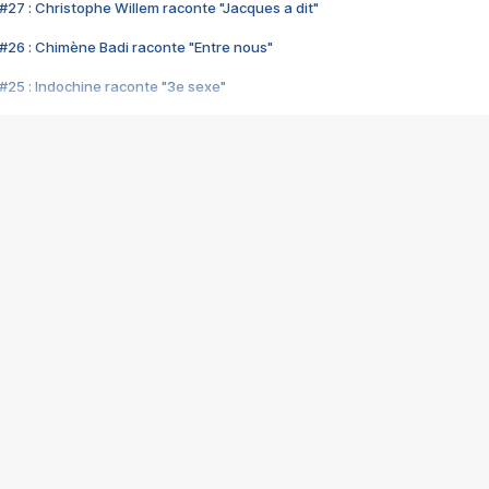
#27 : Christophe Willem raconte "Jacques a dit"
#26 : Chimène Badi raconte "Entre nous"
#25 : Indochine raconte "3e sexe"
#24 : Zaho raconte "C'est chelou"
#23 : Patrick Bruel raconte "Au café des délices"
#22 : Kyo raconte "Le chemin"
#21 : Nolwenn Leroy raconte "Cassé"
#20 : Patrick Hernandez raconte "Born to be alive"
#19 : Lorie raconte "Près de moi"
#18 : Michael Jones raconte "A nos actes manqués" (avec Jean-Jacque
#17 : Khaled raconte "Aïcha"
#16 : Corneille raconte "Parce qu'on vient de loin"
#15 : Indochine raconte "L'aventurier"