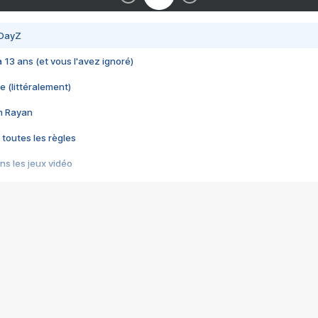
 DayZ
 a 13 ans (et vous l'avez ignoré)
e (littéralement)
im Rayan
 toutes les règles
s les jeux vidéo
us choquant de Rockstar ? - Le scandale BULLY
e plus moche de Steam
du RÊVE tourne au CAUCHEMAR
pendant 8 heures
it… à tort
umiliés par un jeu vidéo