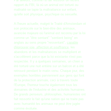
Par ailleurs, comme l'a fait ressortir un récent
rapport du FBI, là où un animal est torturé ou
maltraité se tapie la maltraitance sur enfant,
qu'elle soit physique, psychique ou sexuelle.
A l'heure actuelle, malgré le Traité d'Amsterdam et
son protocole sur le bien-être des animaux,
avancée majeure où l'animal est reconnu par la loi
comme un "être sentant" "sentient being" en
anglais au sens propre "ressentant",
capable
d'éprouver joie, affection et souffrance
, les
abandons et les maltraitances se multiplient et
s'accélèrent parce que la loi existante n'est pas
respectée. Il y a quelques semaines, un chien a
été torturé une nuit entière sur un balcon et a été
retrouvé pendant le matin venu. Chaque jour, des
exemples horribles parviennent aux gens qui font
de la protection animale, ceci à travers toute
l'Europe, l'horreur touche également tous les
domaines de l'industrie et des activités humaines.
De grands penseurs, philosophes, humanistes ont
fait ressortir le fait qu'une nation qui ne traite pas
avec humanité les animaux ne peut être jugée
comme évoluée.