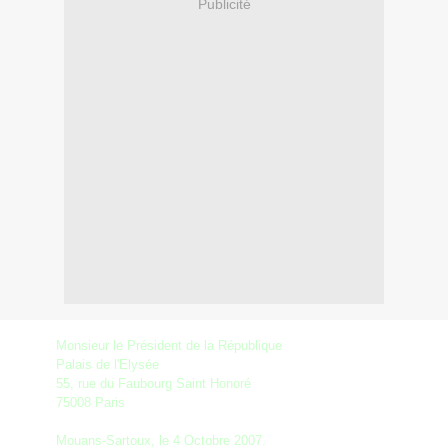
Publicité
Monsieur le Président de la République
Palais de l'Elysée
55, rue du Faubourg Saint Honoré
75008 Paris
Mouans-Sartoux, le 4 Octobre 2007.