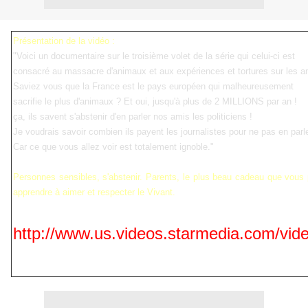
Présentation de la vidéo :
"Voici un documentaire sur le troisième volet de la série qui celui-ci est
consacré au massacre d'animaux et aux expériences et tortures sur les 
Saviez vous que la France est le pays européen qui malheureusement
sacrifie le plus d'animaux ? Et oui, jusqu'à plus de 2 MILLIONS par an !
ça, ils savent s'abstenir d'en parler nos amis les politiciens !
Je voudrais savoir combien ils payent les journalistes pour ne pas en parle
Car ce que vous allez voir est totalement ignoble."
Personnes sensibles, s'abstenir. Parents, le plus beau cadeau que vous p
apprendre à aimer et respecter le Vivant.
http://www.us.videos.starmedia.com/vi