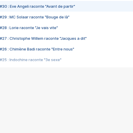
#30 : Eve Angeli raconte "Avant de partir"
#29 : MC Solaar raconte "Bouge de là"
28 : Lorie raconte "Je vais vite"
#27 : Christophe Willem raconte "Jacques a dit"
#26 : Chimène Badi raconte "Entre nous"
#25 : Indochine raconte "3e sexe"
#24 : Zaho raconte "C'est chelou"
#23 : Patrick Bruel raconte "Au café des délices"
#22 : Kyo raconte "Le chemin"
#21 : Nolwenn Leroy raconte "Cassé"
#20 : Patrick Hernandez raconte "Born to be alive"
#19 : Lorie raconte "Près de moi"