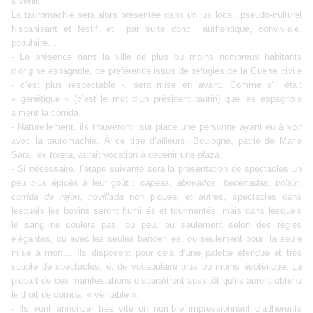
à venir.
La tauromachie sera alors présentée dans un jus local, pseudo-culturel
hispanisant et festif, et par suite donc authentique, conviviale,
populaire…
- La présence dans la ville de plus ou moins nombreux habitants
d’origine espagnole, de préférence issus de réfugiés de la Guerre civile
- c’est plus respectable -, sera mise en avant. Comme s’il était
« génétique » (c’est le mot d’un président taurin) que les espagnols
aiment la corrida.
- Naturellement, ils trouveront sur place une personne ayant eu à voir
avec la tauromachie. À ce titre d’ailleurs, Boulogne, patrie de Marie
Sara l’ex
torera
, aurait vocation à devenir une
plaza
.
- Si nécessaire, l’étape suivante sera la présentation de spectacles un
peu plus épicés à leur goût :
capeas
,
abrivados
,
becerradas
,
bolsin
,
corrida de rejon
,
novillada
non piquée, et autres, spectacles dans
lesquels les bovins seront humiliés et tourmentés, mais dans lesquels
le sang ne coulera pas, ou peu, ou seulement selon des règles
élégantes, ou avec les seules banderilles, ou seulement pour la seule
mise à mort… Ils disposent pour cela d’une palette étendue et très
souple de spectacles, et de vocabulaire plus ou moins ésotérique. La
plupart de ces manifestations disparaîtront aussitôt qu’ils auront obtenu
le droit de corrida « véritable ».
- Ils vont annoncer très vite un nombre impressionnant d’adhérents