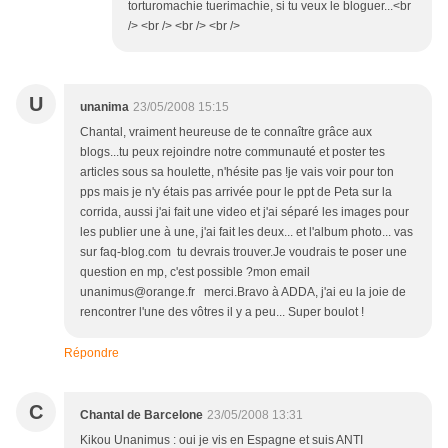
torturomachie tuerimachie, si tu veux le bloguer...<br
/> <br /> <br /> <br />
U
unanima
23/05/2008 15:15
Chantal, vraiment heureuse de te connaître grâce aux
blogs...tu peux rejoindre notre communauté et poster tes
articles sous sa houlette, n'hésite pas !je vais voir pour ton
pps mais je n'y étais pas arrivée pour le ppt de Peta sur la
corrida, aussi j'ai fait une video et j'ai séparé les images pour
les publier une à une, j'ai fait les deux... et l'album photo... vas
sur faq-blog.com tu devrais trouver.Je voudrais te poser une
question en mp, c'est possible ?mon email
unanimus@orange.fr merci.Bravo à ADDA, j'ai eu la joie de
rencontrer l'une des vôtres il y a peu... Super boulot !
Répondre
C
Chantal de Barcelone
23/05/2008 13:31
Kikou Unanimus : oui je vis en Espagne et suis ANTI