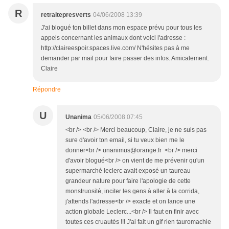
R
retraitepresverts
04/06/2008 13:39
J'ai blogué ton billet dans mon espace prévu pour tous les
appels concernant les animaux dont voici l'adresse :
http://claireespoir.spaces.live.com/ N'hésites pas à me
demander par mail pour faire passer des infos. Amicalement.
Claire
Répondre
U
Unanima
05/06/2008 07:45
<br /> <br /> Merci beaucoup, Claire, je ne suis pas
sure d'avoir ton email, si tu veux bien me le
donner<br /> unanimus@orange.fr <br /> merci
d'avoir blogué<br /> on vient de me prévenir qu'un
supermarché leclerc avait exposé un taureau
grandeur nature pour faire l'apologie de cette
monstruosité, inciter les gens à aller à la corrida,
j'attends l'adresse<br /> exacte et on lance une
action globale Leclerc...<br /> Il faut en finir avec
toutes ces cruautés !!! J'ai fait un gif rien tauromachie