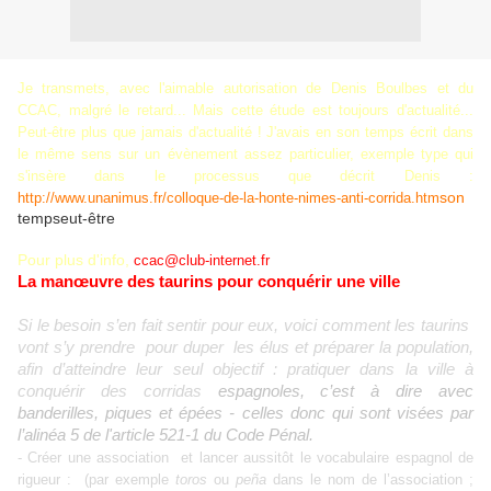
Je transmets, avec l'aimable autorisation de Denis Boulbes et du
CCAC, malgré le retard... Mais cette étude est toujours d'actualité...
Peut-être plus que jamais d'actualité ! J'avais en son temps écrit dans
le même sens sur un évènement assez particulier, exemple type qui
s'insère dans le processus que décrit Denis :
son
http://www.unanimus.fr/colloque-de-la-honte-nimes-anti-corrida.htm
tempseut-être
Pour plus d'info,
ccac@club-internet.fr
La manœuvre des taurins pour conquérir une ville
Si le besoin s’en fait sentir pour eux, voici comment les taurins
vont s’y prendre pour duper les élus et préparer la population,
afin d’atteindre leur seul objectif : pratiquer dans la ville à
conquérir des corridas
espagnoles, c’est à dire avec
banderilles, piques et épées - celles donc qui sont visées par
l’alinéa 5 de
l'article 521-1
du Code Pénal
.
- Créer une association et lancer aussitôt le vocabulaire espagnol de
rigueur : (par exemple
toros
ou
peña
dans le nom de l’association ;