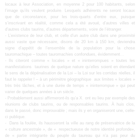
locaux à leur Association, en moyenne 2 pour 100 habitants, selon
l’image qu’ils veulent produire. Lesquels adhérents ne seront locaux
que de circonstance, pour les trois-quarts d’entre eux, puisque
s’inscrivant en réalité, comme cela a été avoué, d’autres villes et
d’autres clubs taurins, d’autres départements, voire de l’étranger.
- L’existence de leur club, et celle d’un autre club dans une proximité
aussi vaste que nécessaire, disons de 20 km à 150 km, deviendra
signe d’appétit de l’ensemble de la population pour la chose
tauromachique – toutes tauromachies confondues, évidemment…
- Ils citeront comme « locales » et « ininterrompues » toutes les
manifestations taurines de quelque nature qu’elles soient en étendant
le sens de la dépénalisation de la Loi – la Loi sur les corridas réelles, il
faut le rappeler ! – à un périmètre géographique aux limites « locales »
très très lâches, et à une durée de temps « ininterrompue » qui peut
varier de quelques années à un siècle.
- Probablement aussi affirmeront-ils qu’a X. ont eu lieu par exemple des
réunions de clubs taurins, ou de responsables taurins. À huis clos,
dans le passé, donc improuvable ; mais ils y en organiseront une, celle-
ci publique.
- Dans la foulée, ils hausseront la ville au rang de préservatrice de la
« culture ancestrale », de « respectueuse de notre identité profonde»,
de « partie intégrante du peuple du taureau qui n’a pas peur du