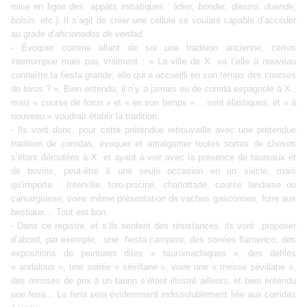
mise en ligne des appâts initiatiques :
lidier
,
brinder
,
diestro
,
duende
,
bolsin
, etc.). Il s’agit de créer une cellule se voulant capable d’accéder
au grade
d’aficionados
de verdad
.
- Évoquer comme allant de soi une tradition ancienne, certes
interrompue mais pas vraiment : « La ville de X. va t’elle à nouveau
connaître la
fiesta grande
, elle qui a accueilli en son temps des courses
de
toros
? ». Bien entendu, il n’y a jamais eu de corrida espagnole à X.,
mais « course de
toros
» et « en son temps »… sont élastiques, et « à
nouveau » voudrait établir la tradition.
- Ils vont donc, pour cette prétendue retrouvaille avec une prétendue
tradition de corridas, évoquer et amalgamer toutes sortes de choses
s’étant déroulées à X. et ayant à voir avec la présence de taureaux et
de bovins, peut-être à une seule occasion en un siècle, mais
qu’importe : Interville, toro-piscine, charlottade, course landaise ou
camarguaise, voire même présentation de vaches gasconnes, foire aux
bestiaux… Tout est bon.
- Dans ce registre, et s’ils sentent des résistances, ils vont proposer
d’abord, par exemple, une
fiesta campera
, des soirées flamenco, des
expositions de peintures dites « tauromachiques », des défilés
« andalous », une soirée « sévillane », voire une « messe sévillane »,
des remises de prix à un taurin s’étant illustré ailleurs, et bien entendu
une
feria…
La
feria
sera évidemment indissolublement liée aux corridas