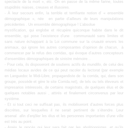
spectacle de la mort », etc. On en passe de la même farine, toutes
stupidités niaises, creuses et illusoires.
- À leur secours enfin, la terrible et terrifiante notion d’ « ensemble
démographique », née en partie d’ailleurs de leurs manipulations
précédentes . Un ensemble démographique ! L’absolue
mystification, qui englobe et récupère quiconque habite dans le dit
ensemble, qui pose l’existence d’une communauté sans limites et
sans nature échappant à la Loi commune sur la cruauté envers les
animaux, qui ignore les autres composantes d’opinion de chacun, à
commencer par le refus des corridas, qui évoque d’autres concepteurs
d’ensembles démographiques de sinistre mémoire…
- Pour cela, ils disposeront de soutiens actifs du
mundillo
, de celui des
médias locaux avides de ce qui peut racoler du lectorat (par exemple
en Languedoc le Midi-Libre, propagandiste de la corrida, qui, dans son
groupe, possède et gère le site Corrida.net), de tels ou tels éleveurs et
impresarios intéressés, de certains magistrats, de quelques élus et de
quelques notables aussi , attirés et finalement circonvenus par leur
système.
- Et si tout ceci ne suffisait pas, ils mobiliseront d’autres forces plus
discrètes, sur lesquelles il ne serait pertinent de s’étendre. Leur
arsenal afin d’enjôler les élus et les personnes importantes d’une ville
est très au point.
- Après le procès qui leur sera fait par les abolitionnistes, et qu’ils