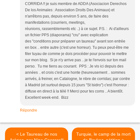
CORRIDA !! je suis membre de ADDA (Asociacion Derechos
De los Animales : Association Droits Des Animaux) et
n'arrêtons pas, depuis environ 5 ans, de faire des
manifestations (courriers, meetings,
réunions, rassemblements etc ..) à ce sujet. P.S. : Ai d'ailleurs
un fichier PPS (diaporama) "cru" avec explication
des "conditions pour préparer un taureau" avant son entrée
en box .. entre autre (c'est une horreur). Tu peux peut-être me
filer tuyau de comme je dois procéder pour pouvoir le mettre
sur mon blog. Si je n'y arrive pas .. je te l'envois sur ton mail
perso. Tu me tiens au courant. PPS : Je vis ici depuis des
années .. et crois c'est une honte (heureusement .. sommes
arrivés, à freiner, en Catalogne, le nbre de corridas; par contre
à Madrid (et surtout depuis 15 jours "St Isidro") c'est l'horreur :
diffuse en direct à la télé !! Merci pour tes coms .. A bientôt.
Excellent week-end. Bizz
Répondre
< Le Taureau de nos
Turquie, le camp de la mort