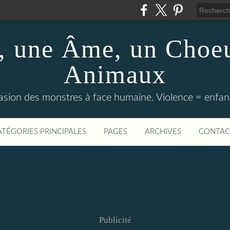
 une Âme, un Choeu
Animaux
vasion des monstres à face humaine. Violence = enfan
ATÉGORIES PRINCIPALES
PAGES
ARCHIVES
CONTAC
Publicité