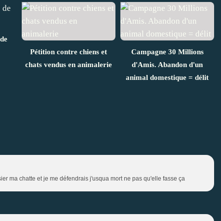
 de
Pétition contre chiens et
Campagne 30 Millions
chats vendus en animalerie
d'Amis. Abandon d'un
animal domestique = délit
ier ma chatte et je me défendrais j'usqua mort ne pas qu'elle fasse ça