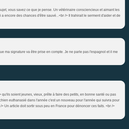
sujet, vous savez ce que je pense. Un vétérinaire consciencieux et aimant les
 encore des chances d'être sauvé...<br /> Il trahirait le serment d'aider et de
ue ma signature va être prise en compte. Je ne parle pas l'espagnol et il me
u'ils soient jeunes, vieux, prête à faire des petits, en bonne santé ou pas
ien euthanasié dans l'année c'est un nouveau pour l'année qui suivra pour
r /> Un article doit sortir sous peu en France pour dénoncer ces faits. <br />