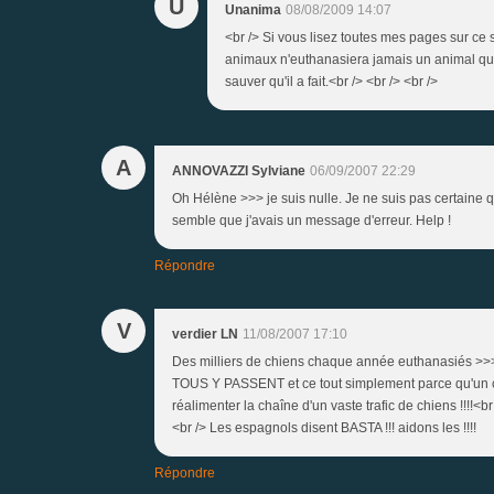
U
Unanima
08/08/2009 14:07
<br /> Si vous lisez toutes mes pages sur ce 
animaux n'euthanasiera jamais un animal qui a
sauver qu'il a fait.<br /> <br /> <br />
A
ANNOVAZZI Sylviane
06/09/2007 22:29
Oh Hélène >>> je suis nulle. Je ne suis pas certaine q
semble que j'avais un message d'erreur. Help !
Répondre
V
verdier LN
11/08/2007 17:10
Des milliers de chiens chaque année euthanasiés >>> q
TOUS Y PASSENT et ce tout simplement parce qu'un ch
réalimenter la chaîne d'un vaste trafic de chiens !!!!<b
<br /> Les espagnols disent BASTA !!! aidons les !!!!
Répondre