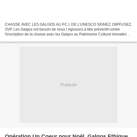
CHASSE AVEC LES GALGOS AU P.C.I. DE L’UNESCO SIGNEZ, DIIFFUSEZ,
SVP. Les Galgos ont besoin de nous ! Agissons à titre préventif contre
l'inscription de la chasse avec les Galgos au Patrimoine Culturel Immatériel
de l'UNESCO.
https://secure.avaaz.org/fr/petition/Irina_BOKOVA_Directrice_Generale_UNE
SCO_Contre_linscription_au_PCI_de_la_chasse_avec_les_levriers_en_Es
pagne/...
Publicité
Opération Un Coeur pour Noël, Galgos Ethique