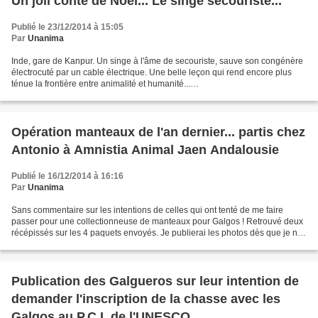
Un joli conte de Noël... Le singe secouriste...
Publié le 23/12/2014 à 15:05
Par
Unanima
Inde, gare de Kanpur. Un singe à l'âme de secouriste, sauve son congénère
électrocuté par un cable électrique. Une belle leçon qui rend encore plus
ténue la frontière entre animalité et humanité...
http://www.francetvinfo.fr/monde/asie/video-un-singe...
Opération manteaux de l'an dernier... partis chez
Antonio à Amnistia Animal Jaen Andalousie
Publié le 16/12/2014 à 16:16
Par
Unanima
Sans commentaire sur les intentions de celles qui ont tenté de me faire
passer pour une collectionneuse de manteaux pour Galgos ! Retrouvé deux
récépissés sur les 4 paquets envoyés. Je publierai les photos dès que je ne
volerai pas de mon temps au dépens...
Publication des Galgueros sur leur intention de
demander l'inscription de la chasse avec les
Galgos au P.C.I. de l'UNESCO