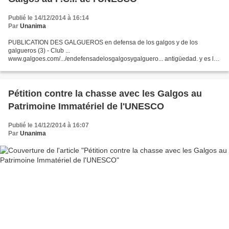
Publié le 14/12/2014 à 16:14
Par
Unanima
PUBLICATION DES GALGUEROS en defensa de los galgos y de los
galgueros (3) - Club ...
www.galgoes.com/.../endefensadelosgalgosygalguero... antigüedad. y es la
modalidad que más similitud tiene con los galgos. ... *La caza de liebre con
galgos la más respetuosa...
Pétition contre la chasse avec les Galgos au
Patrimoine Immatériel de l'UNESCO
Publié le 14/12/2014 à 16:07
Par
Unanima