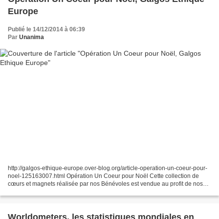
Europe
Publié le 14/12/2014 à 06:39
Par
Unanima
http://galgos-ethique-europe.over-blog.org/article-operation-un-coeur-pour-
noel-125163007.html Opération Un Coeur pour Noël Cette collection de
cœurs et magnets réalisée par nos Bénévoles est vendue au profit de nos
refuges et associations partenaires,...
Worldometers, les statistiques mondiales en