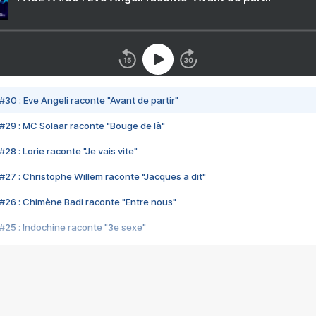
#30 : Eve Angeli raconte "Avant de partir"
#29 : MC Solaar raconte "Bouge de là"
28 : Lorie raconte "Je vais vite"
#27 : Christophe Willem raconte "Jacques a dit"
#26 : Chimène Badi raconte "Entre nous"
#25 : Indochine raconte "3e sexe"
#24 : Zaho raconte "C'est chelou"
#23 : Patrick Bruel raconte "Au café des délices"
#22 : Kyo raconte "Le chemin"