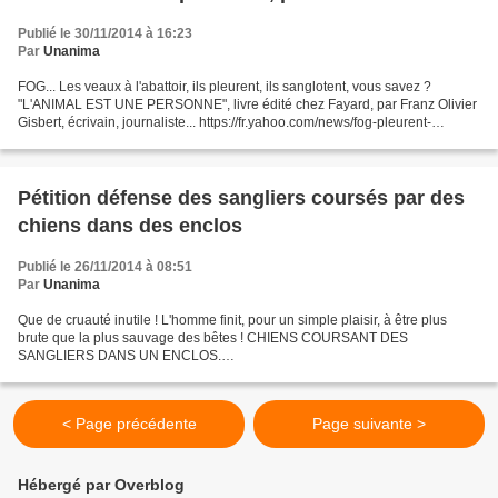
Publié le 30/11/2014 à 16:23
Par
Unanima
FOG... Les veaux à l'abattoir, ils pleurent, ils sanglotent, vous savez ?
"L'ANIMAL EST UNE PERSONNE", livre édité chez Fayard, par Franz Olivier
Gisbert, écrivain, journaliste... https://fr.yahoo.com/news/fog-pleurent-
sanglotent-veaux-%C3%A0-labatto...
Pétition défense des sangliers coursés par des
chiens dans des enclos
Publié le 26/11/2014 à 08:51
Par
Unanima
Que de cruauté inutile ! L'homme finit, pour un simple plaisir, à être plus
brute que la plus sauvage des bêtes ! CHIENS COURSANT DES
SANGLIERS DANS UN ENCLOS.
http://www.mesopinions.com/petition/animaux/aux-sangliers-chasses-
enclos-chiens/13211 Signé...
< Page précédente
Page suivante >
Hébergé par Overblog