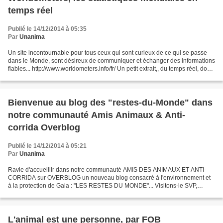
temps réel
Publié le 14/12/2014 à 05:35
Par
Unanima
Un site incontournable pour tous ceux qui sont curieux de ce qui se passe
dans le Monde, sont désireux de communiquer et échanger des informations
fiables... http://www.worldometers.info/fr/ Un petit extrait,, du temps réel, donc
très vite dépassé......
Bienvenue au blog des "restes-du-Monde" dans
notre communauté Amis Animaux & Anti-
corrida Overblog
Publié le 14/12/2014 à 05:21
Par
Unanima
Ravie d'accueillir dans notre communauté AMIS DES ANIMAUX ET ANTI-
CORRIDA sur OVERBLOG un nouveau blog consacré à l'environnement et
à la protection de Gaia : "LES RESTES DU MONDE"... Visitons-le SVP,
signez les pétitions présentées... Merci à tous ceux...
L'animal est une personne, par FOB