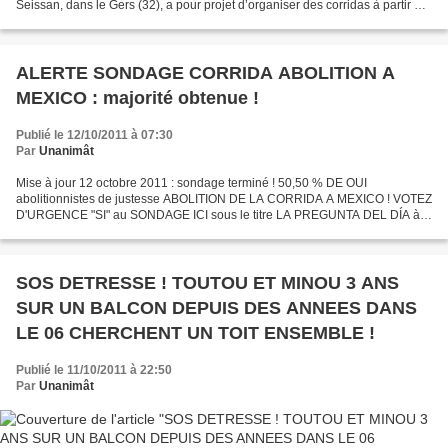
Seissan, dans le Gers (32), a pour projet d’organiser des corridas à partir de
l’été 2012 dans l’arène du théâtre de...
ALERTE SONDAGE CORRIDA ABOLITION A
MEXICO : majorité obtenue !
Publié le 12/10/2011 à 07:30
Par
Unanimât
Mise à jour 12 octobre 2011 : sondage terminé ! 50,50 % DE OUI
abolitionnistes de justesse ABOLITION DE LA CORRIDA A MEXICO ! VOTEZ
D'URGENCE "SI" au SONDAGE ICI sous le titre LA PREGUNTA DEL DÍA à
droite de la page : : http://www.imagen.com.mx/ A LA...
SOS DETRESSE ! TOUTOU ET MINOU 3 ANS
SUR UN BALCON DEPUIS DES ANNEES DANS
LE 06 CHERCHENT UN TOIT ENSEMBLE !
Publié le 11/10/2011 à 22:50
Par
Unanimât