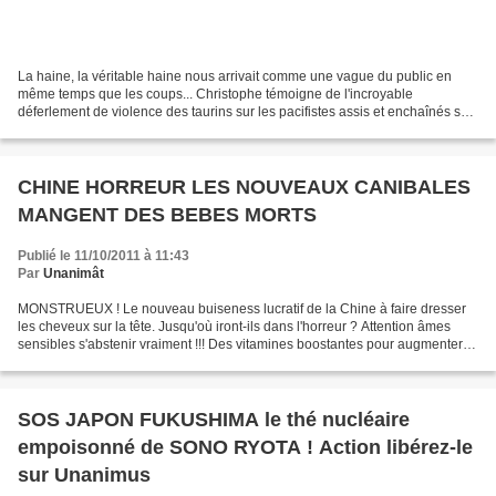
La haine, la véritable haine nous arrivait comme une vague du public en
même temps que les coups... Christophe témoigne de l'incroyable
déferlement de violence des taurins sur les pacifistes assis et enchaînés sur
le sable de l'arène de Rodilhan. Vol...
CHINE HORREUR LES NOUVEAUX CANIBALES
MANGENT DES BEBES MORTS
Publié le 11/10/2011 à 11:43
Par
Unanimât
MONSTRUEUX ! Le nouveau buiseness lucratif de la Chine à faire dresser
les cheveux sur la tête. Jusqu'où iront-ils dans l'horreur ? Attention âmes
sensibles s'abstenir vraiment !!! Des vitamines boostantes pour augmenter
l'endurance sont produites en...
SOS JAPON FUKUSHIMA le thé nucléaire
empoisonné de SONO RYOTA ! Action libérez-le
sur Unanimus