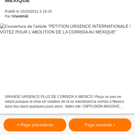
MEXIQUE
Publié le 10/10/2011 à 16:25
Par
Unanimât
GRANDE URGENCE PLUS DE CORRIDA A MEXICO ! Reçu un peu en
retard puisque la mise en votation de la loi interdisant la corrida à Mexico
aura lieu dans quelques jours alors : faites vite ! DIFFUSION MASSIVE
MERCI A TOUTES ET TOUS. http://www.change.org/petitions/president-of-
the-legislative-assambly-of-mexico-city-vote-yes-on-the-law-to-ban-
bullfighting-in-mexico-city...
< Page précédente
Page suivante >