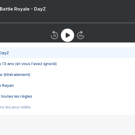
 Battle Royale - DayZ
 DayZ
 a 13 ans (et vous l'avez ignoré)
e (littéralement)
im Rayan
 toutes les règles
s les jeux vidéo
us choquant de Rockstar ? - Le scandale BULLY
e plus moche de Steam