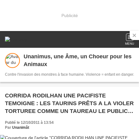
Publicité
MENU
Unanimus, une Âme, un Choeur pour les
Animaux
Contre l'invasion des monstres à face humaine. Violence = enfant en danger.
CORRIDA RODILHAN UNE PACIFISTE
TEMOIGNE : LES TAURINS PRÊTS A LA VIOLER
TORTUREE COMME UN TAUREAU LE PUBLIC
RECLAMAIT SA MORT ET LE MAIRE REDER AU
Publié le 12/10/2011 à 13:54
MILIEU ! ACTION
Par
Unanimât