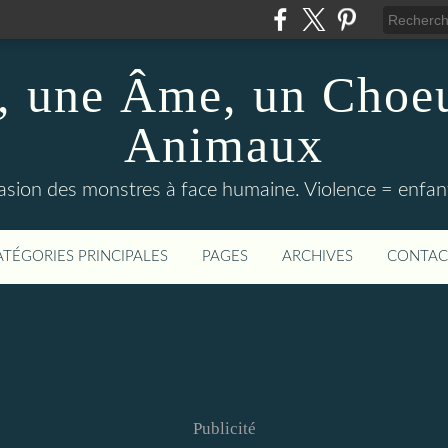
 une Âme, un Choeu
Animaux
vasion des monstres à face humaine. Violence = enfan
ATÉGORIES PRINCIPALES
PAGES
ARCHIVES
CONTAC
Publicité