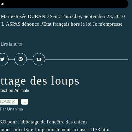
, Marie-Josée DURAND Sent: Thursday, September 23, 2010
: L¹ASPAS dénonce l¹État français hors la loi Je m'empresse
Lire la suite
attage des loups
tection Animale
2.09.2010
…
Par Unanima
 pour l'abbatage de l'ancêtre des chiens
agnes-info-f3/le-loup-injustement-accuse-t1173.htm