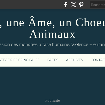
 une Âme, un Choeu
Animaux
vasion des monstres à face humaine. Violence = enfan
ATÉGORIES PRINCIPALES
PAGES
ARCHIVES
CONTAC
Publicité